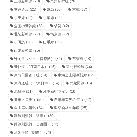
上越新幹線
(23)
九州新幹線
(28)
交通違反
(21)
京急
(16)
京成
(17)
京王線
(14)
京葉線
(14)
全国の新幹線
(28)
切符
(42)
北陸新幹線
(27)
埼京線
(22)
小田急
(18)
山手線
(15)
山陽新幹線
(25)
帰宅ラッシュ（首都圏）
(31)
常磐線
(18)
新快速（JR西日本）
(16)
東北新幹線
(44)
東急田園都市線
(14)
東海道山陽新幹線
(64)
東海道線（JR東日本）
(14)
武蔵野線
(15)
混雑率
(21)
湘南新宿ライン
(18)
発車メロディ
(56)
自動車業界の年収
(92)
自由席の混雑
(24)
製薬会社の年収
(25)
路線別混雑（近畿）
(30)
路線別混雑（首都圏）
(73)
遅延事情（関西）
(34)