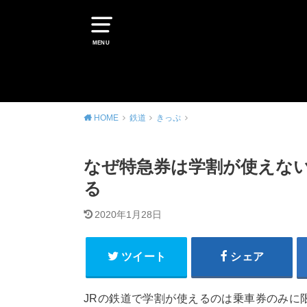
MENU
HOME
鉄道
きっぷ
なぜ特急券は学割が使えない
る
2020年1月28日
ツイート
シェア
JRの鉄道で学割が使えるのは乗車券のみに