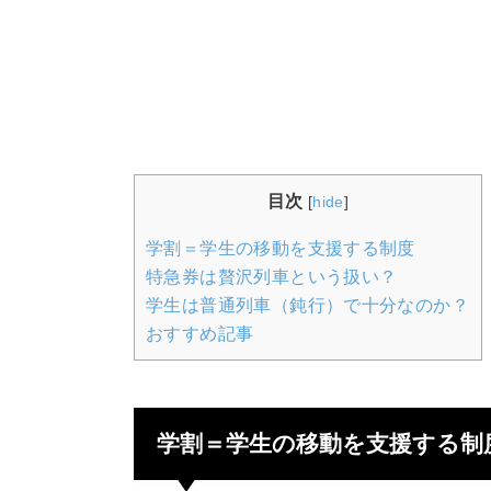
目次
[
hide
]
学割＝学生の移動を支援する制度
特急券は贅沢列車という扱い？
学生は普通列車（鈍行）で十分なのか？
おすすめ記事
学割＝学生の移動を支援する制