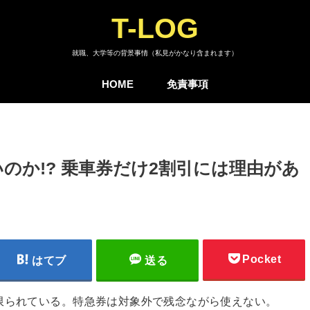
T-LOG
就職、大学等の背景事情（私見がかなり含まれます）
HOME
免責事項
のか!? 乗車券だけ2割引には理由があ
Pocket
はてブ
送る
限られている。特急券は対象外で残念ながら使えない。