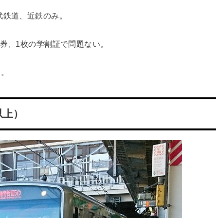
武鉄道、近鉄のみ。
車券、1枚の学割証で問題ない。
き。
以上）