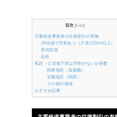
目次
[
hide
]
主要鉄道事業者の往復割引の有無
JR全線で学割あり（片道101km以上）
東武鉄道
近鉄
私鉄・公営地下鉄は学割がないが多数
関東地区（首都圏）
近畿地区（関西）
その他の地域
おすすめ記事
主要鉄道事業者の往復割引の有