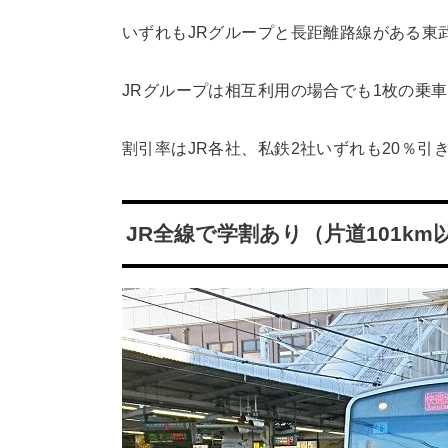
いずれもJRグループと長距離路線がある東
JRグループは相互利用の場合でも1枚の乗
割引率はJR各社、私鉄2社いずれも20％引
JR全線で学割あり（片道101km