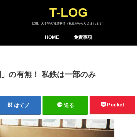
T-LOG
就職、大学等の背景事情（私見がかなり含まれます）
HOME
免責事項
」の有無！ 私鉄は一部のみ
Pocket
はてブ
送る