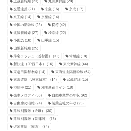
上越新幹線
(23)
九州新幹線
(28)
交通違反
(21)
京急
(16)
京成
(17)
京王線
(14)
京葉線
(14)
全国の新幹線
(28)
切符
(42)
北陸新幹線
(27)
埼京線
(22)
小田急
(18)
山手線
(15)
山陽新幹線
(25)
帰宅ラッシュ（首都圏）
(31)
常磐線
(18)
新快速（JR西日本）
(16)
東北新幹線
(44)
東急田園都市線
(14)
東海道山陽新幹線
(64)
東海道線（JR東日本）
(14)
武蔵野線
(15)
混雑率
(21)
湘南新宿ライン
(18)
発車メロディ
(56)
自動車業界の年収
(92)
自由席の混雑
(24)
製薬会社の年収
(25)
路線別混雑（近畿）
(30)
路線別混雑（首都圏）
(73)
遅延事情（関西）
(34)