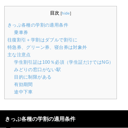
目次
[
hide
]
きっぷ各種の学割の適用条件
乗車券
往復割引＋学割はダブルで割引に
特急券、グリーン券、寝台券は対象外
主な注意点
学生割引証は100％必須（学生証だけではNG）
みどりの窓口がない駅
目的に制限がある
有効期間
途中下車
きっぷ各種の学割の適用条件