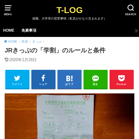
T-LOG
MENU
SEARCH
就職、大学等の背景事情（私見がかなり含まれます）
HOME
免責事項
HOME
鉄道
きっぷ
JRきっぷの「学割」のルールと条件
2020年1月28日
ツイート
シェア
はてブ
送る
Pocket