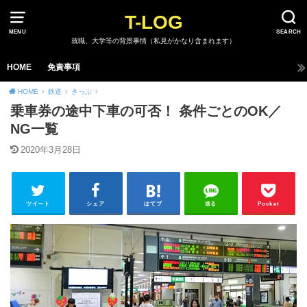
T-LOG
MENU
SEARCH
就職、大学等の背景事情（私見がかなり含まれます）
HOME
免責事項
HOME
鉄道
きっぷ
乗車券の途中下車の可否！ 条件ごとのOK／
NG一覧
2020年3月28日
ツイート
シェア
はてブ
送る
Pocket