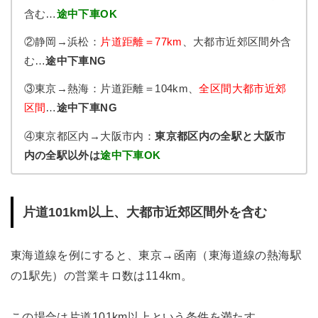
含む…
途中下車OK
②静岡→浜松：
片道距離＝77km
、大都市近郊区間外含
む…
途中下車NG
③東京→熱海：片道距離＝104km、
全区間大都市近郊
区間
…
途中下車NG
④東京都区内→大阪市内：
東京都区内の全駅と大阪市
内の全駅以外は
途中下車OK
片道101km以上、大都市近郊区間外を含む
東海道線を例にすると、東京→函南（東海道線の熱海駅
の1駅先）の営業キロ数は114km。
この場合は片道101km以上という条件を満たす。