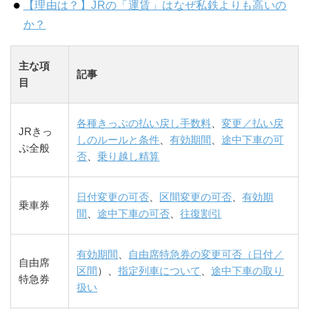
【理由は？】JRの「運賃」はなぜ私鉄よりも高いの
か？
主な項
記事
目
各種きっぷの払い戻し手数料
、
変更／払い戻
JRきっ
しのルールと条件
、
有効期間
、
途中下車の可
ぷ全般
否
、
乗り越し精算
日付変更の可否
、
区間変更の可否
、
有効期
乗車券
間
、
途中下車の可否
、
往復割引
有効期間
、
自由席特急券の変更可否（日付／
自由席
区間
）、
指定列車について
、
途中下車の取り
特急券
扱い