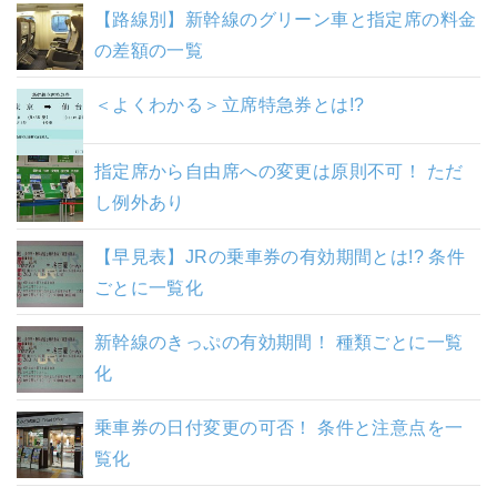
【路線別】新幹線のグリーン車と指定席の料金
の差額の一覧
＜よくわかる＞立席特急券とは!?
指定席から自由席への変更は原則不可！ ただ
し例外あり
【早見表】JRの乗車券の有効期間とは!? 条件
ごとに一覧化
新幹線のきっぷの有効期間！ 種類ごとに一覧
化
乗車券の日付変更の可否！ 条件と注意点を一
覧化