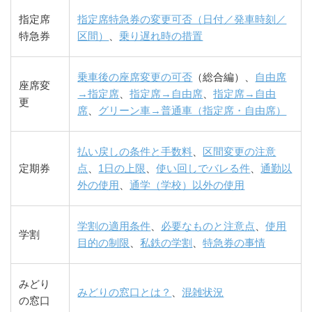
指定席
指定席特急券の変更可否（日付／発車時刻／
特急券
区間）
、
乗り遅れ時の措置
乗車後の座席変更の可否
（総合編）、
自由席
座席変
→指定席
、
指定席→自由席
、
指定席→自由
更
席
、
グリーン車→普通車（指定席・自由席）
払い戻しの条件と手数料
、
区間変更の注意
定期券
点
、
1日の上限
、
使い回しでバレる件
、
通勤以
外の使用
、
通学（学校）以外の使用
学割の適用条件
、
必要なものと注意点
、
使用
学割
目的の制限
、
私鉄の学割
、
特急券の事情
みどり
みどりの窓口とは？
、
混雑状況
の窓口