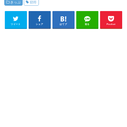
きっぷ
切符
ツイート
シェア
はてブ
送る
Pocket