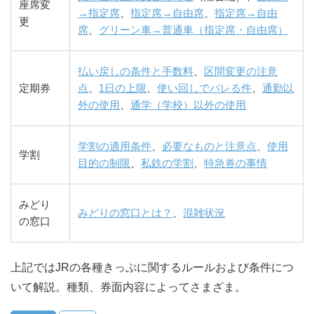
座席変
→指定席
、
指定席→自由席
、
指定席→自由
更
席
、
グリーン車→普通車（指定席・自由席）
払い戻しの条件と手数料
、
区間変更の注意
定期券
点
、
1日の上限
、
使い回しでバレる件
、
通勤以
外の使用
、
通学（学校）以外の使用
学割の適用条件
、
必要なものと注意点
、
使用
学割
目的の制限
、
私鉄の学割
、
特急券の事情
みどり
みどりの窓口とは？
、
混雑状況
の窓口
上記ではJRの各種きっぷに関するルールおよび条件につ
いて解説。種類、券面内容によってさまざま。