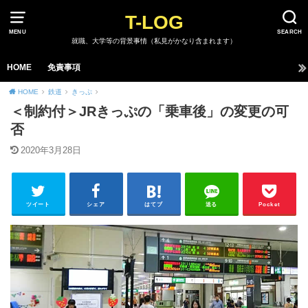
T-LOG
MENU
SEARCH
就職、大学等の背景事情（私見がかなり含まれます）
HOME
免責事項
HOME
鉄道
きっぷ
＜制約付＞JRきっぷの「乗車後」の変更の可
否
2020年3月28日
ツイート
シェア
はてブ
送る
Pocket