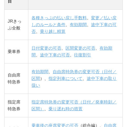
目
各種きっぷの払い戻し手数料
、
変更／払い戻
JRきっ
しのルールと条件
、
有効期間
、
途中下車の可
ぷ全般
否
、
乗り越し精算
日付変更の可否
、
区間変更の可否
、
有効期
乗車券
間
、
途中下車の可否
、
往復割引
有効期間
、
自由席特急券の変更可否（日付／
自由席
区間
）、
指定列車について
、
途中下車の取り
特急券
扱い
指定席
指定席特急券の変更可否（日付／発車時刻／
特急券
区間）
、
乗り遅れ時の措置
乗車後の座席変更の可否
（総合編）、
自由席