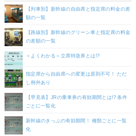
【列車別】新幹線の自由席と指定席の料金の差
額の一覧
【路線別】新幹線のグリーン車と指定席の料金
の差額の一覧
＜よくわかる＞立席特急券とは!?
指定席から自由席への変更は原則不可！ ただ
し例外あり
【早見表】JRの乗車券の有効期間とは!? 条件
ごとに一覧化
新幹線のきっぷの有効期間！ 種類ごとに一覧
化