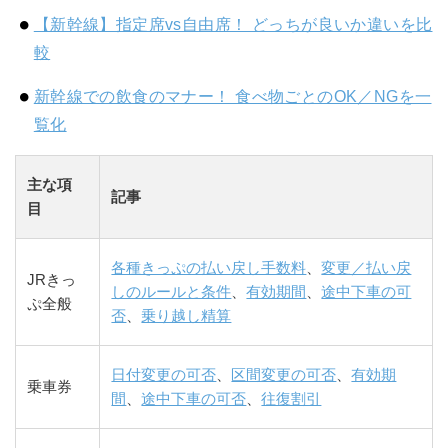
【新幹線】指定席vs自由席！ どっちが良いか違いを比
較
新幹線での飲食のマナー！ 食べ物ごとのOK／NGを一
覧化
主な項
記事
目
各種きっぷの払い戻し手数料
、
変更／払い戻
JRきっ
しのルールと条件
、
有効期間
、
途中下車の可
ぷ全般
否
、
乗り越し精算
日付変更の可否
、
区間変更の可否
、
有効期
乗車券
間
、
途中下車の可否
、
往復割引