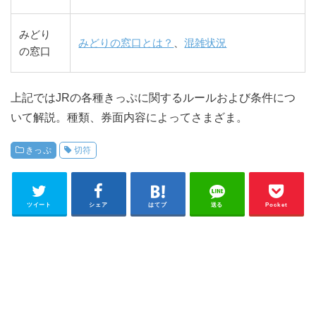
みどり
みどりの窓口とは？
、
混雑状況
の窓口
上記ではJRの各種きっぷに関するルールおよび条件につ
いて解説。種類、券面内容によってさまざま。
きっぷ
切符
ツイート
シェア
はてブ
送る
Pocket