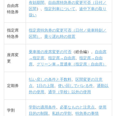
有効期間
、
自由席特急券の変更可否（日付／
自由席
区間
）、
指定列車について
、
途中下車の取り
特急券
扱い
指定席
指定席特急券の変更可否（日付／発車時刻／
特急券
区間）
、
乗り遅れ時の措置
乗車後の座席変更の可否
（総合編）、
自由席
座席変
→指定席
、
指定席→自由席
、
指定席→自由
更
席
、
グリーン車→普通車（指定席・自由席）
払い戻しの条件と手数料
、
区間変更の注意
定期券
点
、
1日の上限
、
使い回しでバレる件
、
通勤以
外の使用
、
通学（学校）以外の使用
学割の適用条件
、
必要なものと注意点
、
使用
学割
目的の制限
、
私鉄の学割
、
特急券の事情