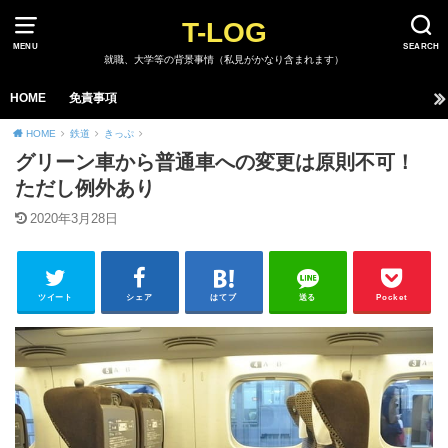
T-LOG
MENU
SEARCH
就職、大学等の背景事情（私見がかなり含まれます）
HOME
免責事項
HOME
鉄道
きっぷ
グリーン車から普通車への変更は原則不可！
ただし例外あり
2020年3月28日
ツイート
シェア
はてブ
送る
Pocket