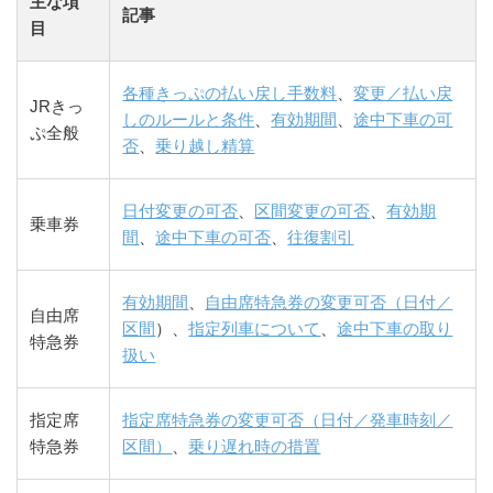
主な項
記事
目
各種きっぷの払い戻し手数料
、
変更／払い戻
JRきっ
しのルールと条件
、
有効期間
、
途中下車の可
ぷ全般
否
、
乗り越し精算
日付変更の可否
、
区間変更の可否
、
有効期
乗車券
間
、
途中下車の可否
、
往復割引
有効期間
、
自由席特急券の変更可否（日付／
自由席
区間
）、
指定列車について
、
途中下車の取り
特急券
扱い
指定席
指定席特急券の変更可否（日付／発車時刻／
特急券
区間）
、
乗り遅れ時の措置