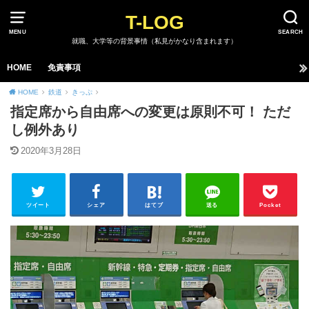
T-LOG
MENU
SEARCH
就職、大学等の背景事情（私見がかなり含まれます）
HOME
免責事項
HOME
鉄道
きっぷ
指定席から自由席への変更は原則不可！ ただ
し例外あり
2020年3月28日
ツイート
シェア
はてブ
送る
Pocket