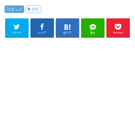
きっぷ
切符
ツイート
シェア
はてブ
送る
Pocket