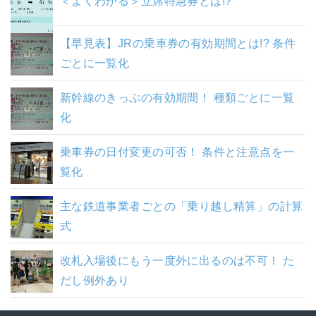
＜よくわかる＞立席特急券とは!?
【早見表】JRの乗車券の有効期間とは!? 条件
ごとに一覧化
新幹線のきっぷの有効期間！ 種類ごとに一覧
化
乗車券の日付変更の可否！ 条件と注意点を一
覧化
主な鉄道事業者ごとの「乗り越し精算」の計算
式
改札入場後にもう一度外に出るのは不可！ た
だし例外あり