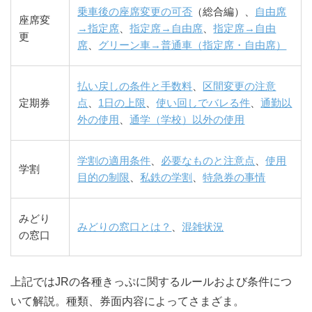
乗車後の座席変更の可否
（総合編）、
自由席
座席変
→指定席
、
指定席→自由席
、
指定席→自由
更
席
、
グリーン車→普通車（指定席・自由席）
払い戻しの条件と手数料
、
区間変更の注意
定期券
点
、
1日の上限
、
使い回しでバレる件
、
通勤以
外の使用
、
通学（学校）以外の使用
学割の適用条件
、
必要なものと注意点
、
使用
学割
目的の制限
、
私鉄の学割
、
特急券の事情
みどり
みどりの窓口とは？
、
混雑状況
の窓口
上記ではJRの各種きっぷに関するルールおよび条件につ
いて解説。種類、券面内容によってさまざま。