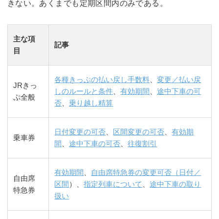
きない。あくまでも定期区間内のみである。
主な項
記事
目
各種きっぷの払い戻し手数料
、
変更／払い戻
JRきっ
しのルールと条件
、
有効期間
、
途中下車の可
ぷ全般
否
、
乗り越し精算
日付変更の可否
、
区間変更の可否
、
有効期
乗車券
間
、
途中下車の可否
、
往復割引
有効期間
、
自由席特急券の変更可否（日付／
自由席
区間
）、
指定列車について
、
途中下車の取り
特急券
扱い