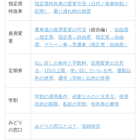
指定席
指定席特急券の変更可否（日付／発車時刻／
特急券
区間）
、
乗り遅れ時の措置
乗車後の座席変更の可否
（総合編）、
自由席
座席変
→指定席
、
指定席→自由席
、
指定席→自由
更
席
、
グリーン車→普通車（指定席・自由席）
払い戻しの条件と手数料
、
区間変更の注意
定期券
点
、
1日の上限
、
使い回しでバレる件
、
通勤以
外の使用
、
通学（学校）以外の使用
学割の適用条件
、
必要なものと注意点
、
使用
学割
目的の制限
、
私鉄の学割
、
特急券の事情
みどり
みどりの窓口とは？
、
混雑状況
の窓口