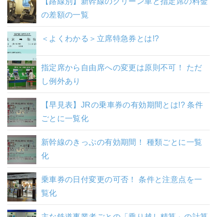
【路線別】新幹線のグリーン車と指定席の料金
の差額の一覧
＜よくわかる＞立席特急券とは!?
指定席から自由席への変更は原則不可！ ただ
し例外あり
【早見表】JRの乗車券の有効期間とは!? 条件
ごとに一覧化
新幹線のきっぷの有効期間！ 種類ごとに一覧
化
乗車券の日付変更の可否！ 条件と注意点を一
覧化
主な鉄道事業者ごとの「乗り越し精算」の計算