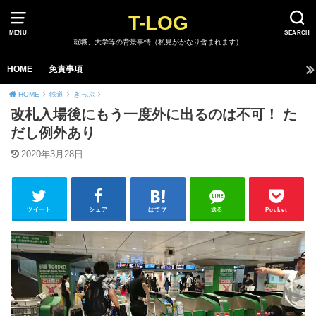
T-LOG
MENU
SEARCH
就職、大学等の背景事情（私見がかなり含まれます）
HOME
免責事項
HOME
鉄道
きっぷ
改札入場後にもう一度外に出るのは不可！ た
だし例外あり
2020年3月28日
ツイート
シェア
はてブ
送る
Pocket