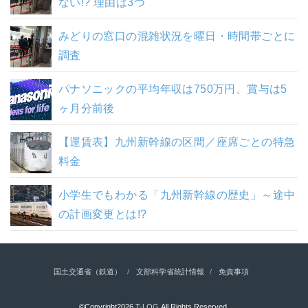
ない!? 理由は3つ
みどりの窓口の混雑状況を曜日・時間帯ごとに
調査
パナソニックの平均年収は750万円、賞与は5
ヶ月分前後
【運賃表】九州新幹線の区間／座席ごとの特急
料金
小学生でもわかる「九州新幹線の歴史」～途中
の計画変更とは!?
国土交通省（鉄道）
文部科学省統計情報
免責事項
©Copyright2026
T-LOG
.All Rights Reserved.