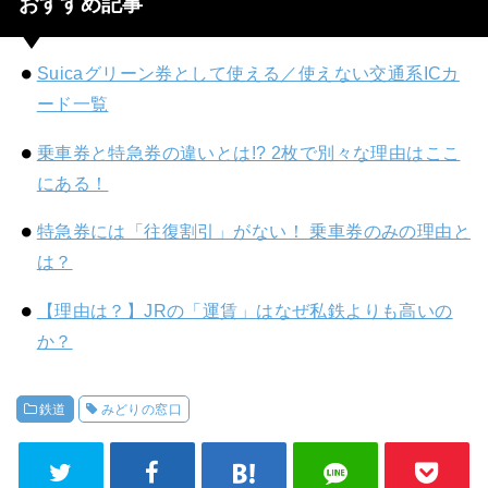
おすすめ記事
Suicaグリーン券として使える／使えない交通系ICカ
ード一覧
乗車券と特急券の違いとは!? 2枚で別々な理由はここ
にある！
特急券には「往復割引」がない！ 乗車券のみの理由と
は？
【理由は？】JRの「運賃」はなぜ私鉄よりも高いの
か？
鉄道
みどりの窓口