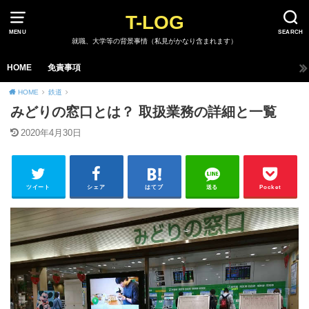
T-LOG
MENU
SEARCH
就職、大学等の背景事情（私見がかなり含まれます）
HOME
免責事項
HOME
鉄道
みどりの窓口とは？ 取扱業務の詳細と一覧
2020年4月30日
ツイート
シェア
はてブ
送る
Pocket