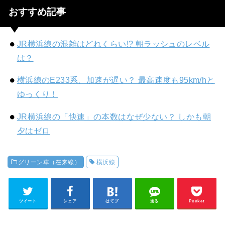
おすすめ記事
JR横浜線の混雑はどれくらい!? 朝ラッシュのレベル
は？
横浜線のE233系、加速が遅い？ 最高速度も95km/hと
ゆっくり！
JR横浜線の「快速」の本数はなぜ少ない？ しかも朝
夕はゼロ
グリーン車（在来線）
横浜線
ツイート
シェア
はてブ
送る
Pocket