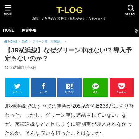
T-LOG
MENU
SEARCH
就職、大学等の背景事情（私見がかなり含まれます）
HOME
免責事項
HOME
鉄道
グリーン車（在来線）
【JR横浜線】なぜグリーン車はない!? 導入予
定もないのか？
2020年1月28日
ツイート
シェア
はてブ
送る
Pocket
JR横浜線ではすべての車両が205系からE233系に切り替
わった。しかし、グリーン車は連結されていない。な
ぜ、東海道線などと同じように特別車が導入されなかっ
たのか。そんな問いを持ったことはないか。