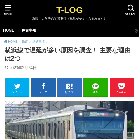
T-LOG
MENU
SEARCH
就職、大学等の背景事情（私見がかなり含まれます）
HOME
免責事項
HOME
鉄道
遅延事情
横浜線で遅延が多い原因を調査！ 主要な理由
は2つ
2020年2月24日
ツイート
シェア
はてブ
送る
Pocket