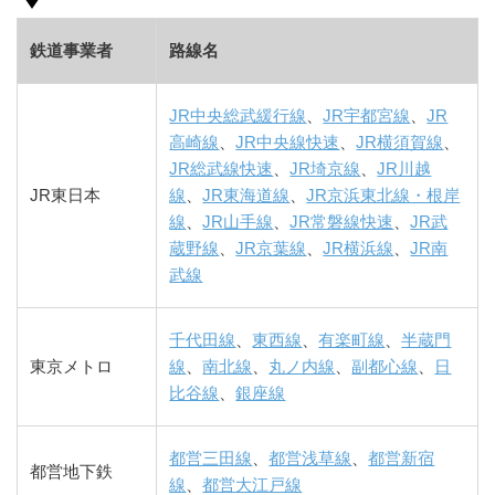
鉄道事業者
路線名
JR中央総武緩行線
、
JR宇都宮線
、
JR
高崎線
、
JR中央線快速
、
JR横須賀線
、
JR総武線快速
、
JR埼京線
、
JR川越
JR東日本
線
、
JR東海道線
、
JR京浜東北線・根岸
線
、
JR山手線
、
JR常磐線快速
、
JR武
蔵野線
、
JR京葉線
、
JR横浜線
、
JR南
武線
千代田線
、
東西線
、
有楽町線
、
半蔵門
東京メトロ
線
、
南北線
、
丸ノ内線
、
副都心線
、
日
比谷線
、
銀座線
都営三田線
、
都営浅草線
、
都営新宿
都営地下鉄
線
、
都営大江戸線