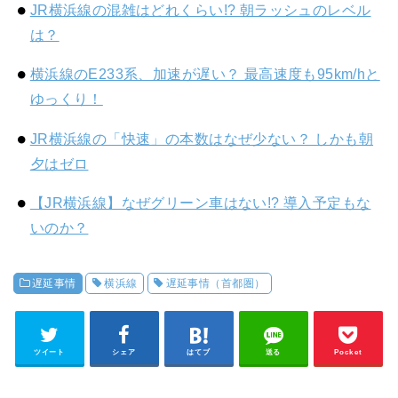
JR横浜線の混雑はどれくらい!? 朝ラッシュのレベル
は？
横浜線のE233系、加速が遅い？ 最高速度も95km/hと
ゆっくり！
JR横浜線の「快速」の本数はなぜ少ない？ しかも朝
夕はゼロ
【JR横浜線】なぜグリーン車はない!? 導入予定もな
いのか？
遅延事情
横浜線
遅延事情（首都圏）
ツイート
シェア
はてブ
送る
Pocket