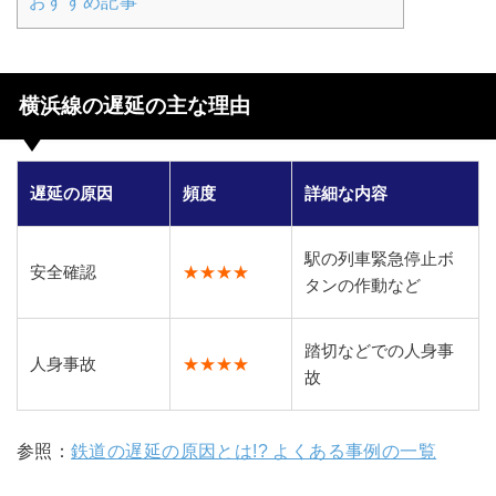
おすすめ記事
横浜線の遅延の主な理由
遅延の原因
頻度
詳細な内容
駅の列車緊急停止ボ
安全確認
★★★★
タンの作動など
踏切などでの人身事
人身事故
★★★★
故
参照：
鉄道の遅延の原因とは!? よくある事例の一覧