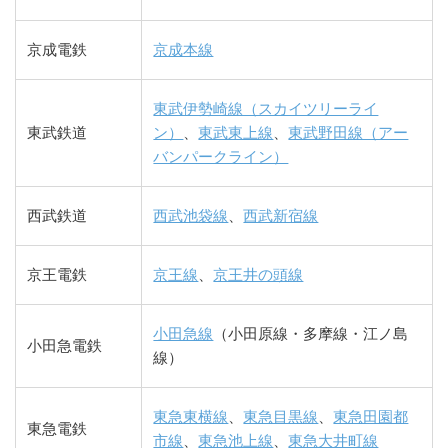
京成電鉄
京成本線
東武伊勢崎線（スカイツリーライ
東武鉄道
ン）
、
東武東上線
、
東武野田線（アー
バンパークライン）
西武鉄道
西武池袋線
、
西武新宿線
京王電鉄
京王線
、
京王井の頭線
小田急線
（小田原線・多摩線・江ノ島
小田急電鉄
線）
東急東横線
、
東急目黒線
、
東急田園都
東急電鉄
市線
、
東急池上線
、
東急大井町線