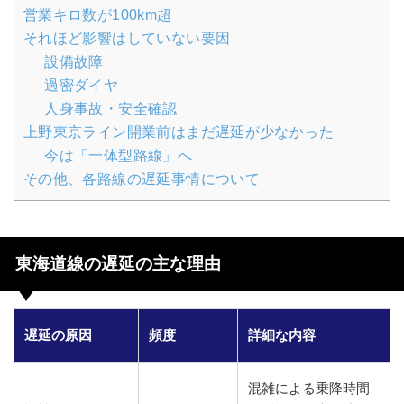
営業キロ数が100km超
それほど影響はしていない要因
設備故障
過密ダイヤ
人身事故・安全確認
上野東京ライン開業前はまだ遅延が少なかった
今は「一体型路線」へ
その他、各路線の遅延事情について
東海道線の遅延の主な理由
遅延の原因
頻度
詳細な内容
混雑による乗降時間