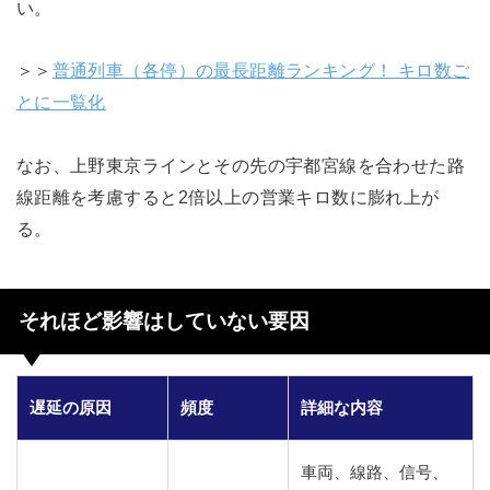
い。
＞＞
普通列車（各停）の最長距離ランキング！ キロ数ご
とに一覧化
なお、上野東京ラインとその先の宇都宮線を合わせた路
線距離を考慮すると2倍以上の営業キロ数に膨れ上が
る。
それほど影響はしていない要因
遅延の原因
頻度
詳細な内容
車両、線路、信号、