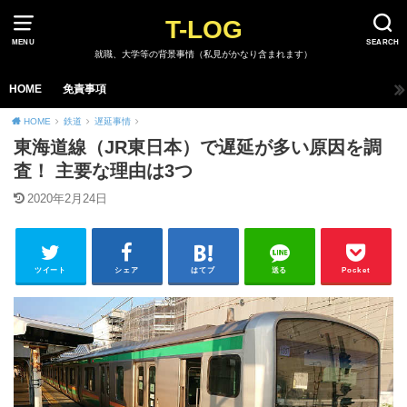
T-LOG
MENU
SEARCH
就職、大学等の背景事情（私見がかなり含まれます）
HOME
免責事項
HOME
鉄道
遅延事情
東海道線（JR東日本）で遅延が多い原因を調
査！ 主要な理由は3つ
2020年2月24日
ツイート
シェア
はてブ
送る
Pocket