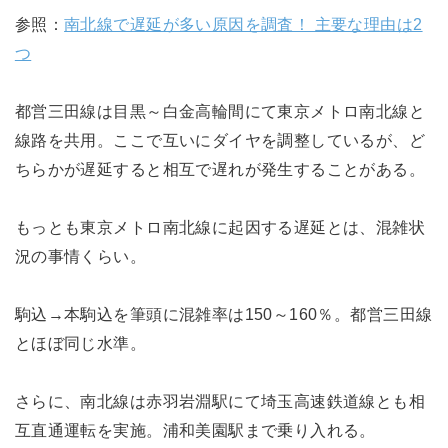
参照：
南北線で遅延が多い原因を調査！ 主要な理由は2
つ
都営三田線は目黒～白金高輪間にて東京メトロ南北線と
線路を共用。ここで互いにダイヤを調整しているが、ど
ちらかが遅延すると相互で遅れが発生することがある。
もっとも東京メトロ南北線に起因する遅延とは、混雑状
況の事情くらい。
駒込→本駒込を筆頭に混雑率は150～160％。都営三田線
とほぼ同じ水準。
さらに、南北線は赤羽岩淵駅にて埼玉高速鉄道線とも相
互直通運転を実施。浦和美園駅まで乗り入れる。