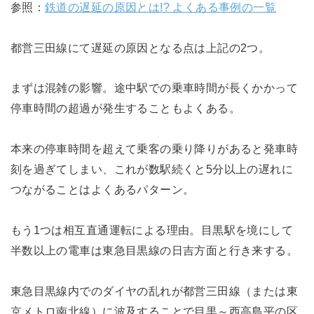
参照：
鉄道の遅延の原因とは!? よくある事例の一覧
都営三田線にて遅延の原因となる点は上記の2つ。
まずは混雑の影響。途中駅での乗車時間が長くかかって
停車時間の超過が発生することもよくある。
本来の停車時間を超えて乗客の乗り降りがあると発車時
刻を過ぎてしまい、これが数駅続くと5分以上の遅れに
つながることはよくあるパターン。
もう1つは相互直通運転による理由。目黒駅を境にして
半数以上の電車は東急目黒線の日吉方面と行き来する。
東急目黒線内でのダイヤの乱れが都営三田線（または東
京メトロ南北線）に波及することで目黒～西高島平の区