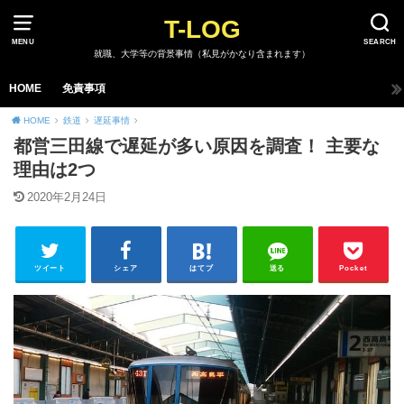
T-LOG
MENU
SEARCH
就職、大学等の背景事情（私見がかなり含まれます）
HOME
免責事項
HOME
鉄道
遅延事情
都営三田線で遅延が多い原因を調査！ 主要な
理由は2つ
2020年2月24日
ツイート
シェア
はてブ
送る
Pocket