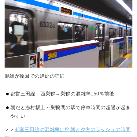
混雑が原因での遅延の詳細
都営三田線：西巣鴨→巣鴨の混雑率150％前後
朝だと志村坂上～巣鴨間の駅で停車時間の超過が起き
やすい
＞＞
都営三田線の混雑率は!? 朝と夕方のラッシュの時間