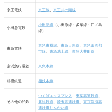
京王電鉄
京王線
、
京王井の頭線
小田急線
（小田原線・多摩線・江ノ島
小田急電鉄
線）
東急東横線
、
東急目黒線
、
東急田園都
東急電鉄
市線
、
東急池上線
、
東急大井町線
京浜急行電鉄
京急本線
相模鉄道
相鉄本線
つくばエクスプレス
、
東葉高速鉄道
、
その他の私鉄
北総鉄道
、
埼玉高速鉄道
、
東京臨海高
速鉄道りんかい線