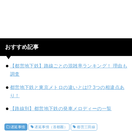
おすすめ記事
【都営地下鉄】路線ごとの混雑率ランキング！ 理由も
調査
都営地下鉄と東京メトロの違いとは!? 3つの相違点あ
り！
【路線別】都営地下鉄の発車メロディーの一覧
遅延事情
遅延事情（首都圏）
都営三田線