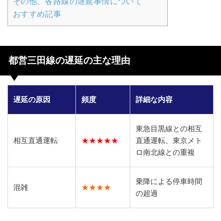
その他、各路線の遅延事情について
おすすめ記事
都営三田線の遅延の主な理由
遅延の原因
頻度
詳細な内容
東急目黒線との相互
相互直通運転
★★★★★
直通運転、東京メト
ロ南北線との重複
乗降による停車時間
混雑
★★★★
の超過