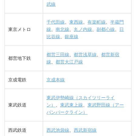
武線
千代田線
、
東西線
、
有楽町線
、
半蔵門
東京メトロ
線
、
南北線
、
丸ノ内線
、
副都心線
、
日
比谷線
、
銀座線
都営三田線
、
都営浅草線
、
都営新宿
都営地下鉄
線
、
都営大江戸線
京成電鉄
京成本線
東武伊勢崎線（スカイツリーライ
東武鉄道
ン）
、
東武東上線
、
東武野田線（アー
バンパークライン）
西武鉄道
西武池袋線
、
西武新宿線