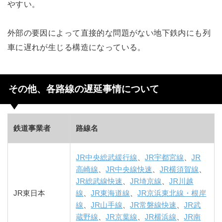
やすい。
外部の要因によって直接的な問題がない地下鉄内にも列
車に遅れが生じる構造になっている。
その他、各路線の遅延事情について
鉄道事業者
路線名
JR中央総武緩行線
、
JR宇都宮線
、
JR
高崎線
、
JR中央線快速
、
JR横須賀線
、
JR総武線快速
、
JR埼京線
、
JR川越
JR東日本
線
、
JR東海道線
、
JR京浜東北線・根岸
線
、
JR山手線
、
JR常磐線快速
、
JR武
蔵野線
、
JR京葉線
、
JR横浜線
、
JR南