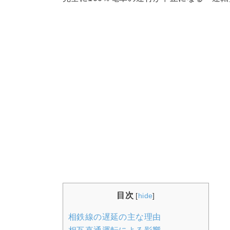
目次
[
hide
]
相鉄線の遅延の主な理由