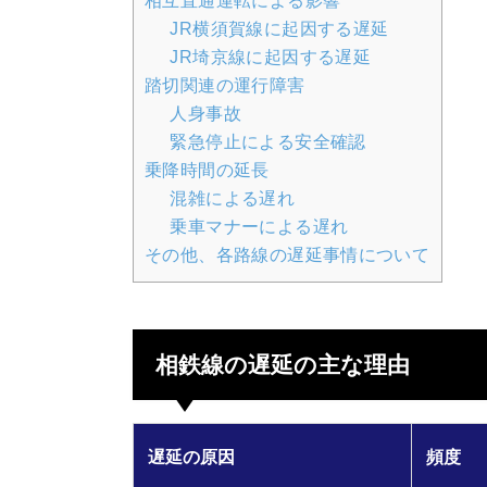
相互直通運転による影響
JR横須賀線に起因する遅延
JR埼京線に起因する遅延
踏切関連の運行障害
人身事故
緊急停止による安全確認
乗降時間の延長
混雑による遅れ
乗車マナーによる遅れ
その他、各路線の遅延事情について
相鉄線の遅延の主な理由
遅延の原因
頻度