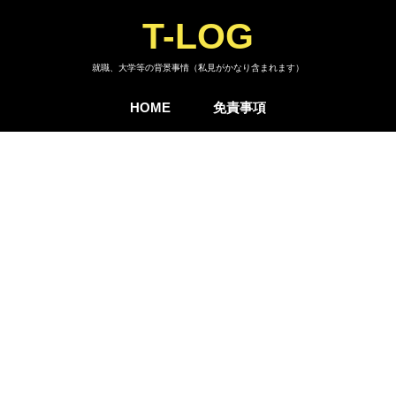
T-LOG
就職、大学等の背景事情（私見がかなり含まれます）
HOME
免責事項