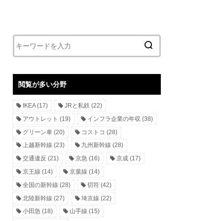
閲覧が多い分野
IKEA
(17)
JRと私鉄
(22)
アウトレット
(19)
インフラ企業の年収
(38)
グリーン車
(20)
コストコ
(28)
上越新幹線
(23)
九州新幹線
(28)
交通違反
(21)
京急
(16)
京成
(17)
京王線
(14)
京葉線
(14)
全国の新幹線
(28)
切符
(42)
北陸新幹線
(27)
埼京線
(22)
小田急
(18)
山手線
(15)