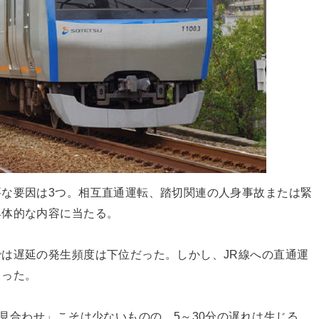
な要因は3つ。相互直通運転、踏切関連の人身事故または緊
具体的な内容に当たる。
は遅延の発生頻度は下位だった。しかし、JR線への直通運
まった。
転見合わせ」こそは少ないものの、5～30分の遅れは生じる。