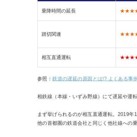
乗降時間の延長
★★★
踏切関連
★★★
相互直通運転
★★★
参照：
鉄道の遅延の原因とは!? よくある事
相鉄線（本線・いずみ野線）にて遅延や運転
まず挙げられるのが相互直通運転。2019年
他の首都圏の鉄道会社と同じく他社線への