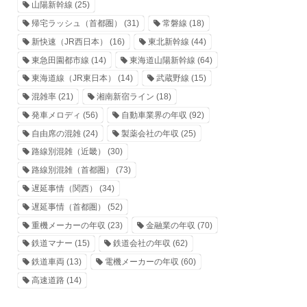
山陽新幹線
(25)
帰宅ラッシュ（首都圏）
(31)
常磐線
(18)
新快速（JR西日本）
(16)
東北新幹線
(44)
東急田園都市線
(14)
東海道山陽新幹線
(64)
東海道線（JR東日本）
(14)
武蔵野線
(15)
混雑率
(21)
湘南新宿ライン
(18)
発車メロディ
(56)
自動車業界の年収
(92)
自由席の混雑
(24)
製薬会社の年収
(25)
路線別混雑（近畿）
(30)
路線別混雑（首都圏）
(73)
遅延事情（関西）
(34)
遅延事情（首都圏）
(52)
重機メーカーの年収
(23)
金融業の年収
(70)
鉄道マナー
(15)
鉄道会社の年収
(62)
鉄道車両
(13)
電機メーカーの年収
(60)
高速道路
(14)