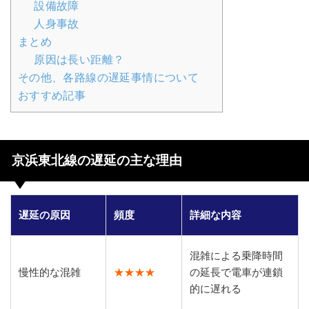
設備故障
人身事故
まとめ
原因は長い距離？
その他、各路線の遅延事情について
おすすめ記事
京浜東北線の遅延の主な理由
遅延の原因
頻度
詳細な内容
混雑による乗降時間
慢性的な混雑
★★★★
の延長で電車が連鎖
的に遅れる