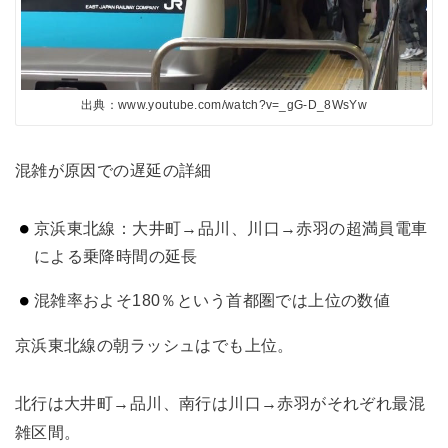
出典：www.youtube.com/watch?v=_gG-D_8WsYw
混雑が原因での遅延の詳細
京浜東北線：大井町→品川、川口→赤羽の超満員電車
による乗降時間の延長
混雑率およそ180％という首都圏では上位の数値
京浜東北線の朝ラッシュはでも上位。
北行は大井町→品川、南行は川口→赤羽がそれぞれ最混
雑区間。