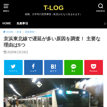
T-LOG
MENU
SEARCH
就職、大学等の背景事情（私見がかなり含まれます）
HOME
免責事項
HOME
鉄道
遅延事情
京浜東北線で遅延が多い原因を調査！ 主要な
理由は5つ
2020年2月24日
ツイート
シェア
はてブ
送る
Pocket