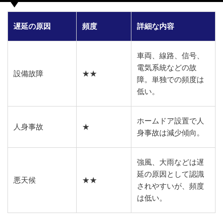
遅延の原因
頻度
詳細な内容
車両、線路、信号、
電気系統などの故
設備故障
★★
障。単独での頻度は
低い。
ホームドア設置で人
人身事故
★
身事故は減少傾向。
強風、大雨などは遅
延の原因として認識
悪天候
★★
されやすいが、頻度
は低い。