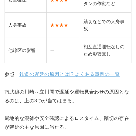
安全確認
★★★★
タンの作動など
踏切などでの人身事
人身事故
★★★★
故
相互直通運転なしの
他線区の影響
ー
ため影響無し
参照：
鉄道の遅延の原因とは!? よくある事例の一覧
南武線の川崎～立川間で遅延や運転見合わせの原因とな
るのは、上の3つが当てはまる。
局地的な混雑や安全確認によるロスタイム、踏切の存在
が遅延の主な原因に当たる。