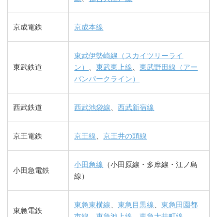
京成電鉄
京成本線
東武伊勢崎線（スカイツリーライ
東武鉄道
ン）
、
東武東上線
、
東武野田線（アー
バンパークライン）
西武鉄道
西武池袋線
、
西武新宿線
京王電鉄
京王線
、
京王井の頭線
小田急線
（小田原線・多摩線・江ノ島
小田急電鉄
線）
東急東横線
、
東急目黒線
、
東急田園都
東急電鉄
市線
、
東急池上線
、
東急大井町線