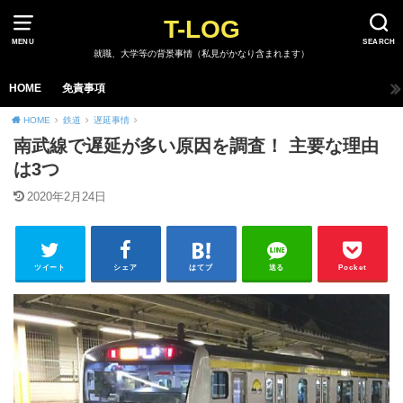
T-LOG
MENU
SEARCH
就職、大学等の背景事情（私見がかなり含まれます）
HOME
免責事項
HOME
鉄道
遅延事情
南武線で遅延が多い原因を調査！ 主要な理由
は3つ
2020年2月24日
ツイート
シェア
はてブ
送る
Pocket