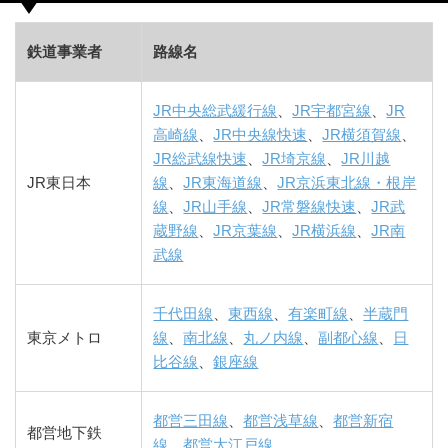
鉄道事業者
路線名
JR中央総武緩行線
、
JR宇都宮線
、
JR
高崎線
、
JR中央線快速
、
JR横須賀線
、
JR総武線快速
、
JR埼京線
、
JR川越
JR東日本
線
、
JR東海道線
、
JR京浜東北線・根岸
線
、
JR山手線
、
JR常磐線快速
、
JR武
蔵野線
、
JR京葉線
、
JR横浜線
、
JR南
武線
千代田線
、
東西線
、
有楽町線
、
半蔵門
東京メトロ
線
、
南北線
、
丸ノ内線
、
副都心線
、
日
比谷線
、
銀座線
都営三田線
、
都営浅草線
、
都営新宿
都営地下鉄
線
、
都営大江戸線