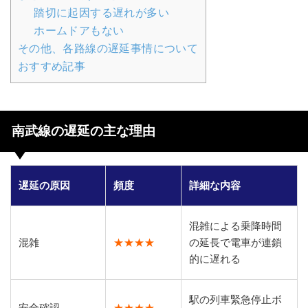
踏切に起因する遅れが多い
ホームドアもない
その他、各路線の遅延事情について
おすすめ記事
南武線の遅延の主な理由
遅延の原因
頻度
詳細な内容
混雑による乗降時間
混雑
★★★★
の延長で電車が連鎖
的に遅れる
駅の列車緊急停止ボ