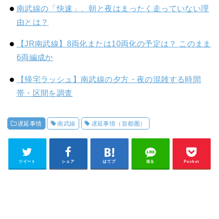
南武線の「快速」、朝と夜はまったく走っていない理
由とは？
【JR南武線】8両化または10両化の予定は？ このまま
6両編成か
【帰宅ラッシュ】南武線の夕方・夜の混雑する時間
帯・区間を調査
遅延事情
南武線
遅延事情（首都圏）
ツイート
シェア
はてブ
送る
Pocket