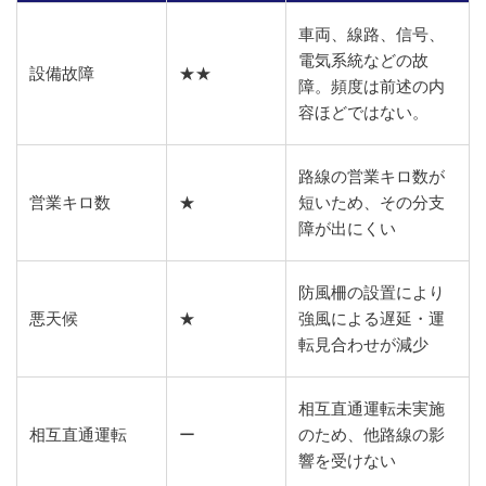
車両、線路、信号、
電気系統などの故
設備故障
★★
障。頻度は前述の内
容ほどではない。
路線の営業キロ数が
営業キロ数
★
短いため、その分支
障が出にくい
防風柵の設置により
悪天候
★
強風による遅延・運
転見合わせが減少
相互直通運転未実施
相互直通運転
ー
のため、他路線の影
響を受けない