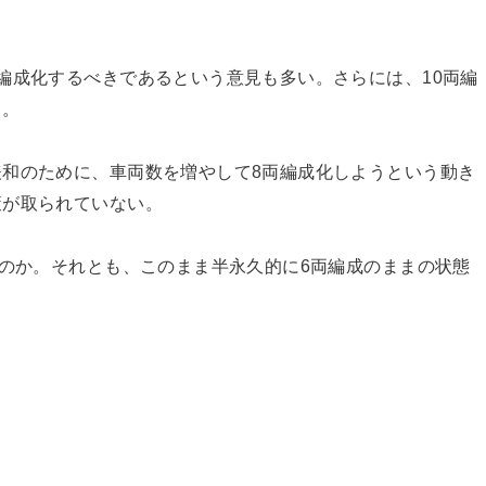
編成化するべきであるという意見も多い。さらには、10両編
る。
和のために、車両数を増やして8両編成化しようという動き
策が取られていない。
るのか。それとも、このまま半永久的に6両編成のままの状態