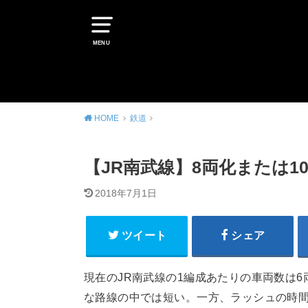
MENU
HOME
鉄道
【JR南武線】8両化または1
2018年7月1日
ツイート
シェア
現在のJR南武線の1編成あたりの車両数は
な路線の中では短い。一方、ラッシュの時