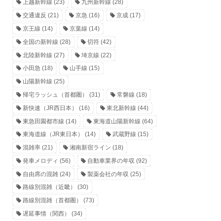
上越新幹線
(23)
九州新幹線
(28)
交通違反
(21)
京急
(16)
京成
(17)
京王線
(14)
京葉線
(14)
全国の新幹線
(28)
切符
(42)
北陸新幹線
(27)
埼京線
(22)
小田急
(18)
山手線
(15)
山陽新幹線
(25)
帰宅ラッシュ（首都圏）
(31)
常磐線
(18)
新快速（JR西日本）
(16)
東北新幹線
(44)
東急田園都市線
(14)
東海道山陽新幹線
(64)
東海道線（JR東日本）
(14)
武蔵野線
(15)
混雑率
(21)
湘南新宿ライン
(18)
発車メロディ
(56)
自動車業界の年収
(92)
自由席の混雑
(24)
製薬会社の年収
(25)
路線別混雑（近畿）
(30)
路線別混雑（首都圏）
(73)
遅延事情（関西）
(34)