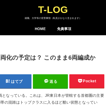
T-LOG
就職、大学等の背景事情（私見がかなり含まれます）
HOME
免責事項
0両化の予定は？ このまま6両編成か
Pocket
はてブ
送る
6両となっている。これは、JR東日本が管轄する首都圏の主要
間帯の混雑はトップクラスに入るほど酷い状態となってい