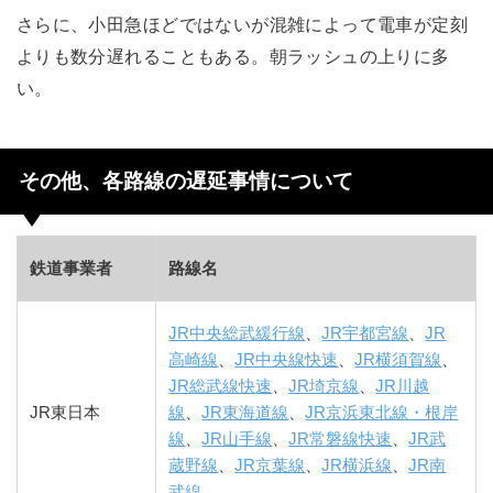
さらに、小田急ほどではないが混雑によって電車が定刻
よりも数分遅れることもある。朝ラッシュの上りに多
い。
その他、各路線の遅延事情について
鉄道事業者
路線名
JR中央総武緩行線
、
JR宇都宮線
、
JR
高崎線
、
JR中央線快速
、
JR横須賀線
、
JR総武線快速
、
JR埼京線
、
JR川越
JR東日本
線
、
JR東海道線
、
JR京浜東北線・根岸
線
、
JR山手線
、
JR常磐線快速
、
JR武
蔵野線
、
JR京葉線
、
JR横浜線
、
JR南
武線