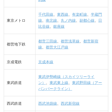
千代田線
、
東西線
、
有楽町線
、
半蔵門
東京メトロ
線
、
南北線
、
丸ノ内線
、
副都心線
、
日
比谷線
、
銀座線
都営三田線
、
都営浅草線
、
都営新宿
都営地下鉄
線
、
都営大江戸線
京成電鉄
京成本線
東武伊勢崎線（スカイツリーライ
東武鉄道
ン）
、
東武東上線
、
東武野田線（アー
バンパークライン）
西武鉄道
西武池袋線
、
西武新宿線