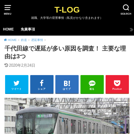
T-LOG
MENU
SEARCH
就職、大学等の背景事情（私見がかなり含まれます）
HOME
免責事項
HOME
鉄道
遅延事情
千代田線で遅延が多い原因を調査！ 主要な理
由は3つ
2020年2月24日
ツイート
シェア
はてブ
送る
Pocket