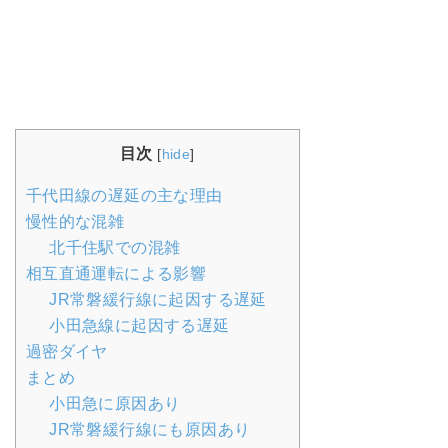
目次
[
hide
]
千代田線の遅延の主な理由
慢性的な混雑
北千住駅での混雑
相互直通運転による影響
JR常磐緩行線に起因する遅延
小田急線に起因する遅延
過密ダイヤ
まとめ
小田急に原因あり
JR常磐緩行線にも原因あり