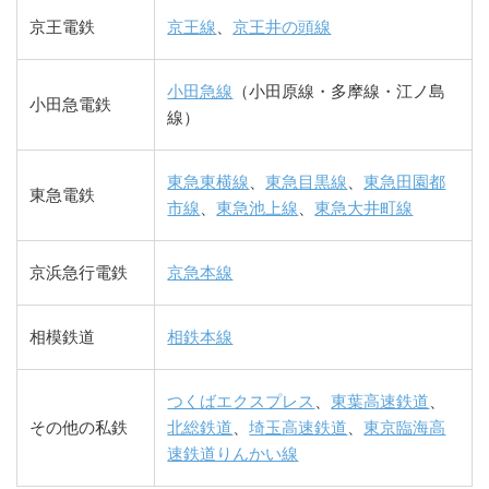
京王電鉄
京王線
、
京王井の頭線
小田急線
（小田原線・多摩線・江ノ島
小田急電鉄
線）
東急東横線
、
東急目黒線
、
東急田園都
東急電鉄
市線
、
東急池上線
、
東急大井町線
京浜急行電鉄
京急本線
相模鉄道
相鉄本線
つくばエクスプレス
、
東葉高速鉄道
、
その他の私鉄
北総鉄道
、
埼玉高速鉄道
、
東京臨海高
速鉄道りんかい線