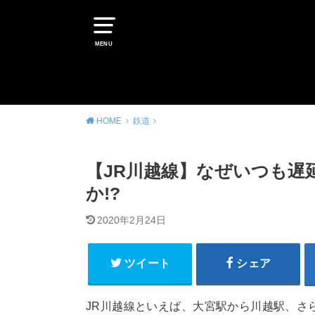
MENU
HOME
鉄道
【JR川越線】なぜいつも遅
か!?
2020年2月24日
ツイート
シェア
JR川越線といえば、大宮駅から川越駅、さ