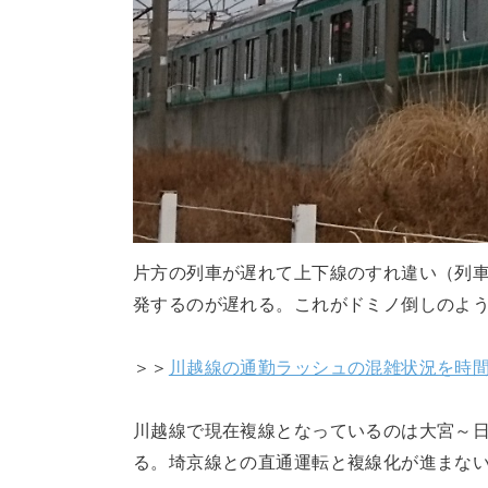
片方の列車が遅れて上下線のすれ違い（列
発するのが遅れる。これがドミノ倒しのよ
＞＞
川越線の通勤ラッシュの混雑状況を時
川越線で現在複線となっているのは大宮～日
る。埼京線との直通運転と複線化が進まな