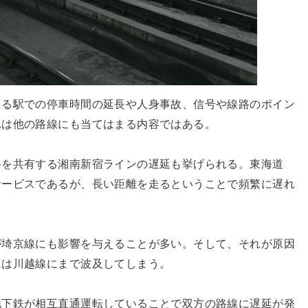
よる駅での停車時間の延長や人身事故、信号や線路のポイン
れは他の路線にも当てはまる内容ではある。
路を共有する湘南新宿ラインの遅延も挙げられる。東海道
サービスであるが、長い距離を走るということで頻繁に遅れ
が埼京線にも影響を与えることが多い。そして、それが原因
には川越線にまで波及してしまう。
地下鉄が相互直通運転していることで双方の路線に遅延が発