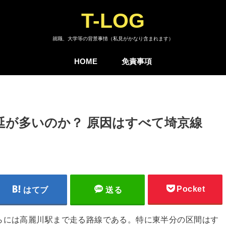
T-LOG
就職、大学等の背景事情（私見がかなり含まれます）
HOME
免責事項
延が多いのか？ 原因はすべて埼京線
Pocket
はてブ
送る
らには高麗川駅まで走る路線である。特に東半分の区間はす