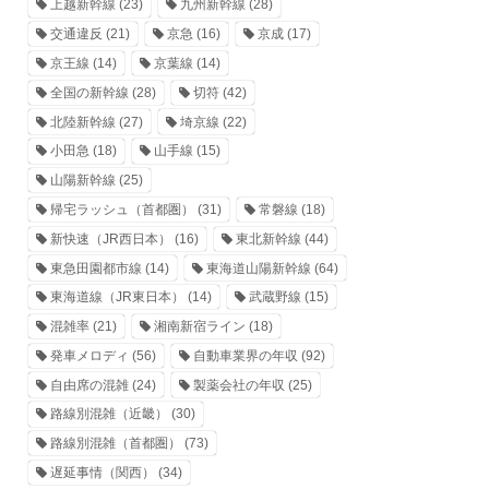
上越新幹線
(23)
九州新幹線
(28)
交通違反
(21)
京急
(16)
京成
(17)
京王線
(14)
京葉線
(14)
全国の新幹線
(28)
切符
(42)
北陸新幹線
(27)
埼京線
(22)
小田急
(18)
山手線
(15)
山陽新幹線
(25)
帰宅ラッシュ（首都圏）
(31)
常磐線
(18)
新快速（JR西日本）
(16)
東北新幹線
(44)
東急田園都市線
(14)
東海道山陽新幹線
(64)
東海道線（JR東日本）
(14)
武蔵野線
(15)
混雑率
(21)
湘南新宿ライン
(18)
発車メロディ
(56)
自動車業界の年収
(92)
自由席の混雑
(24)
製薬会社の年収
(25)
路線別混雑（近畿）
(30)
路線別混雑（首都圏）
(73)
遅延事情（関西）
(34)