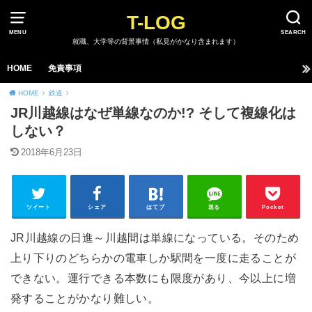
T-LOG
MENU
SEARCH
就職、大学等の背景事情（私見がかなり含まれます）
HOME
免責事項
HOME
鉄道
JR川越線はなぜ単線なのか!? そして複線化は
しない？
2018年6月23日
ツイート
シェア
はてブ
送る
Pocket
JR川越線の日進～川越間は単線になっている。そのため
上り下りのどちらかの電車しか駅間を一度に走ることが
できない。運行できる本数にも限度があり、今以上に増
発することがかなり難しい。