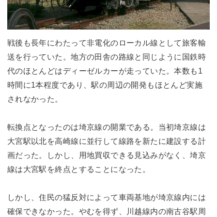
戦後も長年にわたって非電化のローカル線として旅客輸
送を行っていた。地方の田舎の路線と同じように国鉄時
代のほとんどはディーゼルカーが走っていた。本数も1
時間に1本程度であり、駅の周辺の開発もほとんど実施
されなかった。
転換点となったのは埼京線の開業である。当初埼京線は
大宮駅以北を高崎線に並行して線路を新たに建設する計
画だった。しかし、用地買収できる見込みがなく、埼京
線は大宮駅を終点とすることになった。
しかし、住民の猛反対によって車両基地が埼京線内には
確保できなかった。やむを得ず、川越線内の南古谷駅周