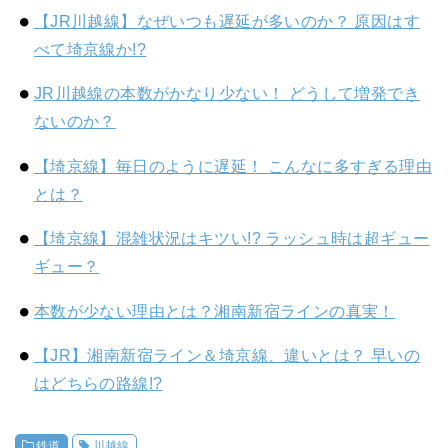
【JR川越線】なぜいつも遅延が多いのか？ 原因はす
べて埼京線か!?
JR川越線の本数がかなり少ない！ どうして増発でき
ないのか？
【埼京線】毎日のように遅延！ こんなに多すぎる理由
とは？
【埼京線】混雑状況はキツい!? ラッシュ時は超ギュー
ギュー？
本数が少ない理由とは？湘南新宿ラインの真実！
【JR】湘南新宿ライン＆埼京線、違いとは？ 早いの
はどちらの路線!?
鉄道
川越線