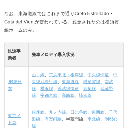
なお、東海道線ではこれまで通りCielo Estrellado・
Gota del Vientが使われている。変更されたのは横須賀
線ホームのみ。
鉄道事
発車メロディ導入状況
業者
山手線
、
京浜東北・根岸線
、
中央線快速
、
中
JR東日
央総武緩行線
、
東海道線
、
横須賀線
、
南武
本
線
、
横浜線
、
総武線快速
、
京葉線
、
武蔵野
線
、
宇都宮線
、
高崎線
、
埼京線
銀座線
、
丸ノ内線
、
日比谷線
、
東西線
、
千代
東京メ
田線
、
有楽町線
、半蔵門線、
南北線
、
副都心
トロ
線