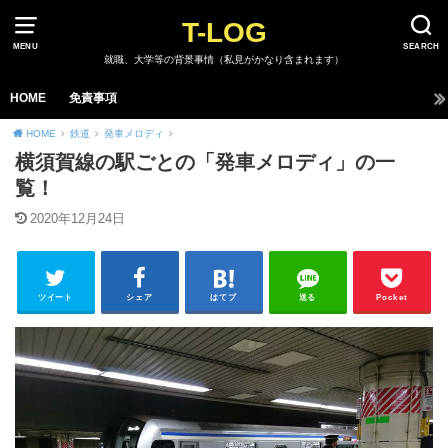
T-LOG
MENU
SEARCH
就職、大学等の背景事情（私見がかなり含まれます）
HOME
免責事項
HOME
鉄道
発車メロディ
横須賀線の駅ごとの「発車メロディ」の一
覧！
2020年12月24日
ツイート
シェア
はてブ
送る
Pocket