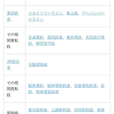
東武鉄
スカイツリーライン
、
東上線
、
アーバンパー
道
クライン
その他
京成電鉄
、
西武鉄道
、
東急電鉄
、
京浜急行電
関東私
鉄
、
都営地下鉄
鉄
JR西日
大阪環状線
本
その他
阪急電鉄
、
阪神電気鉄道
、
京阪電気鉄道
、
近
関西私
鉄
、
南海電気鉄道
鉄
東北新幹線
、
上越新幹線
、
北陸新幹線
、
東海
新幹線