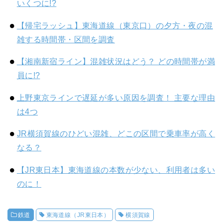
いくつに!?
【帰宅ラッシュ】東海道線（東京口）の夕方・夜の混
雑する時間帯・区間を調査
【湘南新宿ライン】混雑状況はどう？ どの時間帯が満
員に!?
上野東京ラインで遅延が多い原因を調査！ 主要な理由
は4つ
JR横須賀線のひどい混雑、どこの区間で乗車率が高く
なる？
【JR東日本】東海道線の本数が少ない、利用者は多い
のに！
鉄道
東海道線（JR東日本）
横須賀線