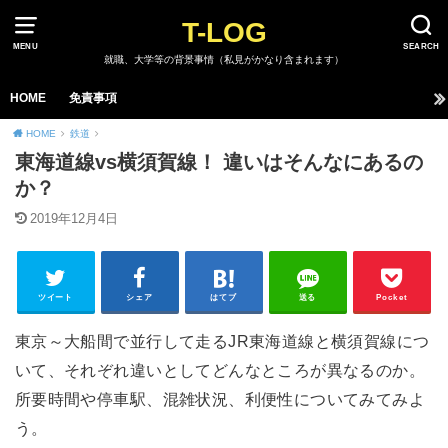
T-LOG
MENU
SEARCH
就職、大学等の背景事情（私見がかなり含まれます）
HOME
免責事項
HOME
鉄道
東海道線vs横須賀線！ 違いはそんなにあるの
か？
2019年12月4日
ツイート
シェア
はてブ
送る
Pocket
東京～大船間で並行して走るJR東海道線と横須賀線につ
いて、それぞれ違いとしてどんなところが異なるのか。
所要時間や停車駅、混雑状況、利便性についてみてみよ
う。