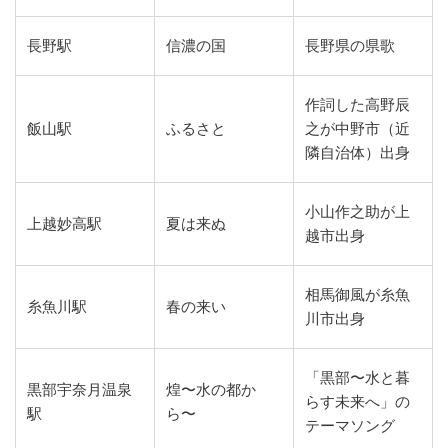
長野駅
信濃の国
長野県の県歌
作詞した高野辰
飯山駅
ふるさと
之が中野市（近
隣自治体）出身
小山作之助が上
上越妙高駅
夏は来ぬ
越市出身
相馬御風が糸魚
糸魚川駅
春の来い
川市出身
「黒部〜水と暮
黒部宇奈月温泉
煌〜水の都か
らす未来へ」の
駅
ら〜
テーマソング