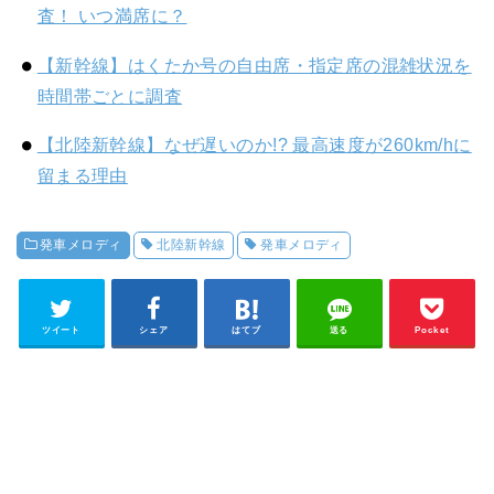
査！ いつ満席に？
【新幹線】はくたか号の自由席・指定席の混雑状況を
時間帯ごとに調査
【北陸新幹線】なぜ遅いのか!? 最高速度が260km/hに
留まる理由
発車メロディ
北陸新幹線
発車メロディ
ツイート
シェア
はてブ
送る
Pocket