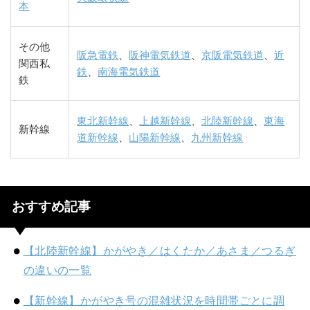
本
その他
阪急電鉄
、
阪神電気鉄道
、
京阪電気鉄道
、
近
関西私
鉄
、
南海電気鉄道
鉄
東北新幹線
、
上越新幹線
、
北陸新幹線
、
東海
新幹線
道新幹線
、
山陽新幹線
、
九州新幹線
おすすめ記事
【北陸新幹線】かがやき／はくたか／あさま／つるぎ
の違いの一覧
【新幹線】かがやき号の混雑状況を時間帯ごとに調