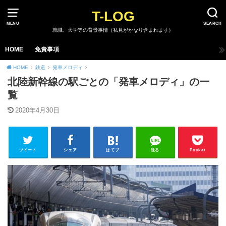
T-LOG
MENU
SEARCH
就職、大学等の背景事情（私見がかなり含まれます）
HOME
免責事項
HOME
鉄道
発車メロディ
北陸新幹線の駅ごとの「発車メロディ」の一
覧
2020年4月30日
ツイート
シェア
はてブ
送る
Pocket