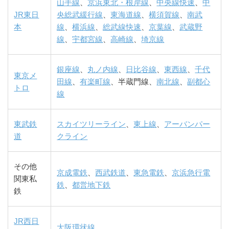
山手線
、
京浜東北・根岸線
、
中央線快速
、
中
JR東日
央総武緩行線
、
東海道線
、
横須賀線
、
南武
本
線
、
横浜線
、
総武線快速
、
京葉線
、
武蔵野
線
、
宇都宮線
、
高崎線
、
埼京線
銀座線
、
丸ノ内線
、
日比谷線
、
東西線
、
千代
東京メ
田線
、
有楽町線
、半蔵門線、
南北線
、
副都心
トロ
線
東武鉄
スカイツリーライン
、
東上線
、
アーバンパー
道
クライン
その他
京成電鉄
、
西武鉄道
、
東急電鉄
、
京浜急行電
関東私
鉄
、
都営地下鉄
鉄
JR西日
大阪環状線