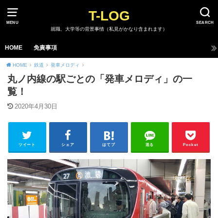
T-LOG
MENU
SEARCH
就職、大学等の背景事情（私見がかなり含まれます）
HOME
免責事項
HOME
鉄道
発車メロディ
丸ノ内線の駅ごとの「発車メロディ」の一
覧！
2020年4月30日
ツイート
シェア
はてブ
送る
Pocket