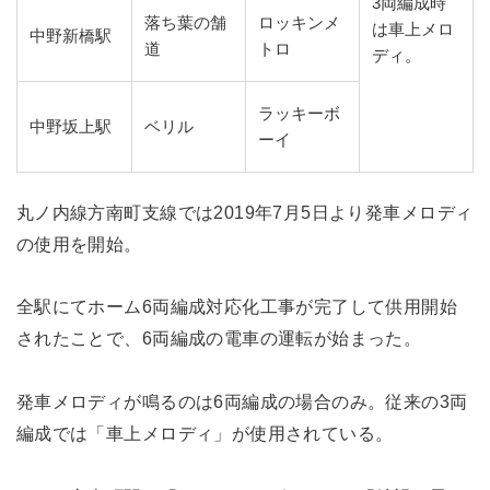
3両編成時
落ち葉の舗
ロッキンメ
は車上メロ
中野新橋駅
道
トロ
ディ。
ラッキーボ
中野坂上駅
ベリル
ーイ
丸ノ内線方南町支線では2019年7月5日より発車メロディ
の使用を開始。
全駅にてホーム6両編成対応化工事が完了して供用開始
されたことで、6両編成の電車の運転が始まった。
発車メロディが鳴るのは6両編成の場合のみ。従来の3両
編成では「車上メロディ」が使用されている。