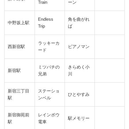
Train
ーン
Endless
角を曲がれ
中野坂上駅
Trip
ば
ラッキーカ
西新宿駅
ピアノマン
ード
ミツバチの
きらめく小
新宿駅
兄弟
川
新宿三丁目
ステーショ
ひとやすみ
駅
ンベル
新宿御苑前
レインボウ
駅メモリー
駅
電車