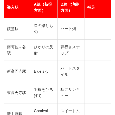
A線（荻窪
B線（池袋
導入駅
補足
方面）
方面）
星の贈りも
荻窪駅
ハート畑
の
南阿佐ヶ谷
ひかりの反
夢行きステ
駅
射
ップ
ハートスタ
新高円寺駅
Blue sky
イル
羽根をひろ
駅にサンキ
東高円寺駅
げて
ュー
Comical
スイートム
新中野駅