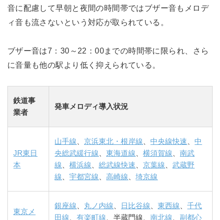
音に配慮して早朝と夜間の時間帯ではブザー音もメロデ
ィ音も流さないという対応が取られている。
ブザー音は7：30～22：00までの時間帯に限られ、さら
に音量も他の駅より低く抑えられている。
鉄道事
発車メロディ導入状況
業者
山手線
、
京浜東北・根岸線
、
中央線快速
、
中
JR東日
央総武緩行線
、
東海道線
、
横須賀線
、
南武
本
線
、
横浜線
、
総武線快速
、
京葉線
、
武蔵野
線
、
宇都宮線
、
高崎線
、
埼京線
銀座線
、
丸ノ内線
、
日比谷線
、
東西線
、
千代
東京メ
田線
、
有楽町線
、半蔵門線、
南北線
、
副都心