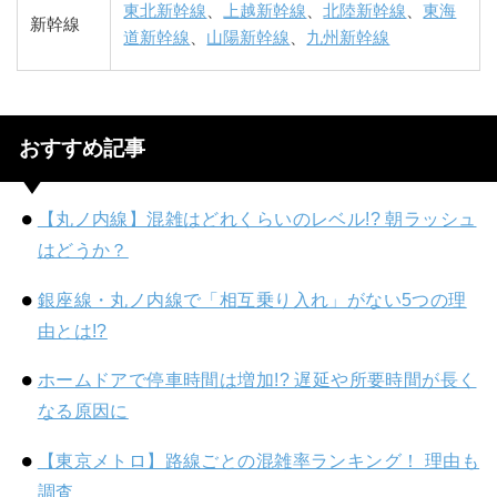
東北新幹線
、
上越新幹線
、
北陸新幹線
、
東海
新幹線
道新幹線
、
山陽新幹線
、
九州新幹線
おすすめ記事
【丸ノ内線】混雑はどれくらいのレベル!? 朝ラッシュ
はどうか？
銀座線・丸ノ内線で「相互乗り入れ」がない5つの理
由とは!?
ホームドアで停車時間は増加!? 遅延や所要時間が長く
なる原因に
【東京メトロ】路線ごとの混雑率ランキング！ 理由も
調査