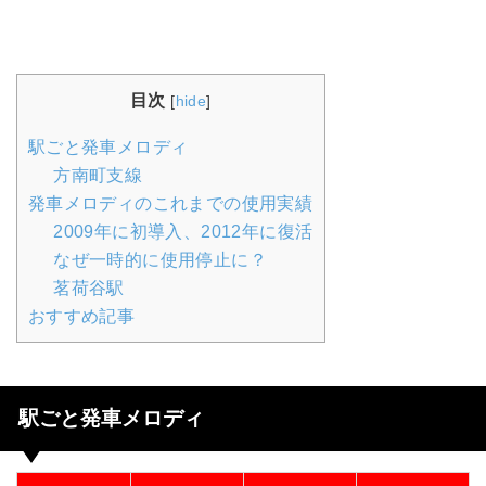
目次
[
hide
]
駅ごと発車メロディ
方南町支線
発車メロディのこれまでの使用実績
2009年に初導入、2012年に復活
なぜ一時的に使用停止に？
茗荷谷駅
おすすめ記事
駅ごと発車メロディ