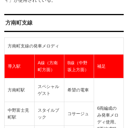
方南町支線
方南町支線の発車メロディ
A線（方南
B線（中野
導入駅
補足
町方面）
坂上方面）
スペシャル
方南町駅
希望の電車
ゲスト
6両編成の
中野富士見
スタイルブ
コサージュ
み発車メロ
町駅
ック
ディ使用。