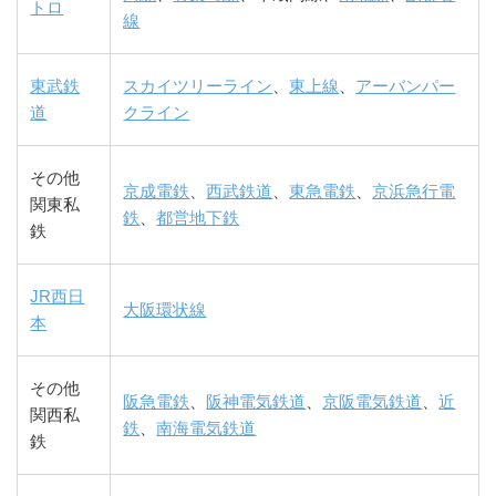
トロ
線
東武鉄
スカイツリーライン
、
東上線
、
アーバンパー
道
クライン
その他
京成電鉄
、
西武鉄道
、
東急電鉄
、
京浜急行電
関東私
鉄
、
都営地下鉄
鉄
JR西日
大阪環状線
本
その他
阪急電鉄
、
阪神電気鉄道
、
京阪電気鉄道
、
近
関西私
鉄
、
南海電気鉄道
鉄