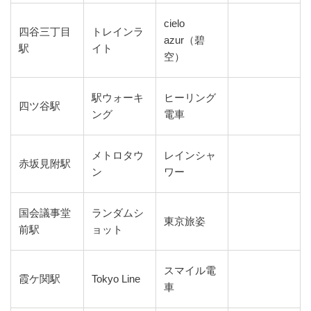
cielo
四谷三丁目
トレインラ
azur（碧
駅
イト
空）
駅ウォーキ
ヒーリング
四ツ谷駅
ング
電車
メトロタウ
レインシャ
赤坂見附駅
ン
ワー
国会議事堂
ランダムシ
東京旅姿
前駅
ョット
スマイル電
霞ケ関駅
Tokyo Line
車