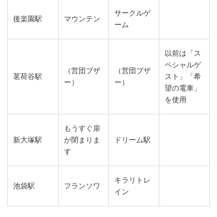
サークルゲ
後楽園駅
マウンテン
ーム
以前は「ス
ペシャルゲ
（営団ブザ
（営団ブザ
茗荷谷駅
スト」「希
ー）
ー）
望の電車」
を使用
もうすぐ扉
新大塚駅
が閉まりま
ドリーム駅
す
キラリトレ
池袋駅
フランソワ
イン