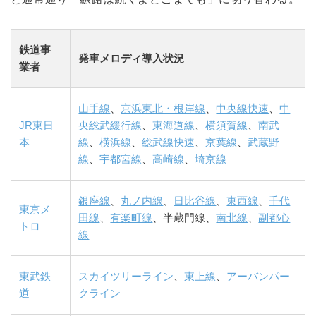
鉄道事
発車メロディ導入状況
業者
山手線
、
京浜東北・根岸線
、
中央線快速
、
中
JR東日
央総武緩行線
、
東海道線
、
横須賀線
、
南武
本
線
、
横浜線
、
総武線快速
、
京葉線
、
武蔵野
線
、
宇都宮線
、
高崎線
、
埼京線
銀座線
、
丸ノ内線
、
日比谷線
、
東西線
、
千代
東京メ
田線
、
有楽町線
、半蔵門線、
南北線
、
副都心
トロ
線
東武鉄
スカイツリーライン
、
東上線
、
アーバンパー
道
クライン