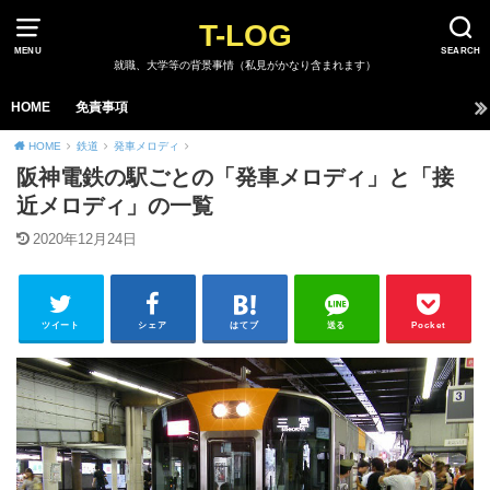
T-LOG
MENU
SEARCH
就職、大学等の背景事情（私見がかなり含まれます）
HOME
免責事項
HOME
鉄道
発車メロディ
阪神電鉄の駅ごとの「発車メロディ」と「接
近メロディ」の一覧
2020年12月24日
ツイート
シェア
はてブ
送る
Pocket