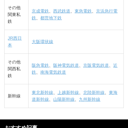
その他
京成電鉄
、
西武鉄道
、
東急電鉄
、
京浜急行電
関東私
鉄
、
都営地下鉄
鉄
JR西日
大阪環状線
本
その他
阪急電鉄
、
阪神電気鉄道
、
京阪電気鉄道
、
近
関西私
鉄
、
南海電気鉄道
鉄
東北新幹線
、
上越新幹線
、
北陸新幹線
、
東海
新幹線
道新幹線
、
山陽新幹線
、
九州新幹線
おすすめ記事