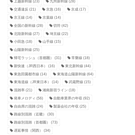
上越新幹線
(23)
九州新幹線
(28)
交通違反
(21)
京急
(16)
京成
(17)
京王線
(14)
京葉線
(14)
全国の新幹線
(28)
切符
(42)
北陸新幹線
(27)
埼京線
(22)
小田急
(18)
山手線
(15)
山陽新幹線
(25)
帰宅ラッシュ（首都圏）
(31)
常磐線
(18)
新快速（JR西日本）
(16)
東北新幹線
(44)
東急田園都市線
(14)
東海道山陽新幹線
(64)
東海道線（JR東日本）
(14)
武蔵野線
(15)
混雑率
(21)
湘南新宿ライン
(18)
発車メロディ
(56)
自動車業界の年収
(92)
自由席の混雑
(24)
製薬会社の年収
(25)
路線別混雑（近畿）
(30)
路線別混雑（首都圏）
(73)
遅延事情（関西）
(34)