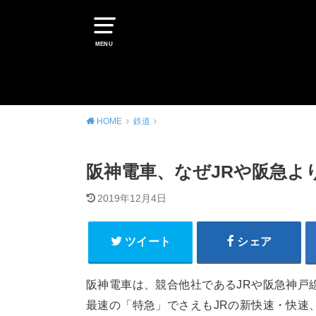
MENU
HOME
鉄道
阪神電車、なぜJRや阪急よ
2019年12月4日
ツイート
シェア
阪神電車は、競合他社であるJRや阪急神戸
最速の「特急」でさえもJRの新快速・快速