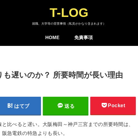
T-LOG
就職、大学等の背景事情（私見がかなり含まれます）
HOME
免責事項
りも遅いのか？ 所要時間が長い理由
Pocket
はてブ
送る
線と比べると遅い。大阪梅田～神戸三宮までの所要時間は、
、阪急電鉄の特急よりも長い。