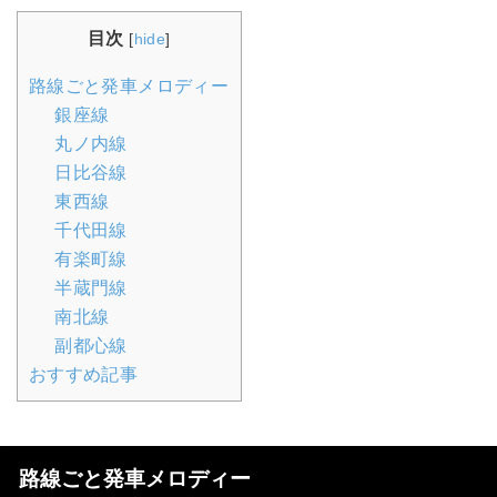
目次
[
hide
]
路線ごと発車メロディー
銀座線
丸ノ内線
日比谷線
東西線
千代田線
有楽町線
半蔵門線
南北線
副都心線
おすすめ記事
路線ごと発車メロディー