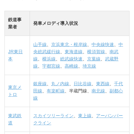
鉄道事
発車メロディ導入状況
業者
山手線
、
京浜東北・根岸線
、
中央線快速
、
中
JR東日
央総武緩行線
、
東海道線
、
横須賀線
、
南武
本
線
、
横浜線
、
総武線快速
、
京葉線
、
武蔵野
線
、
宇都宮線
、
高崎線
、
埼京線
銀座線
、
丸ノ内線
、
日比谷線
、
東西線
、
千代
東京メ
田線
、
有楽町線
、半蔵門線、
南北線
、
副都心
トロ
線
東武鉄
スカイツリーライン
、
東上線
、
アーバンパー
道
クライン