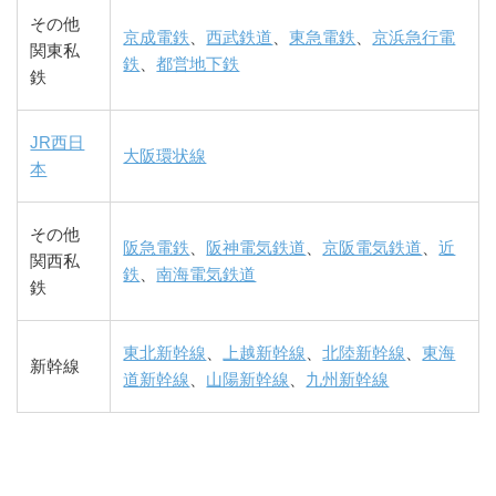
その他
京成電鉄
、
西武鉄道
、
東急電鉄
、
京浜急行電
関東私
鉄
、
都営地下鉄
鉄
JR西日
大阪環状線
本
その他
阪急電鉄
、
阪神電気鉄道
、
京阪電気鉄道
、
近
関西私
鉄
、
南海電気鉄道
鉄
東北新幹線
、
上越新幹線
、
北陸新幹線
、
東海
新幹線
道新幹線
、
山陽新幹線
、
九州新幹線