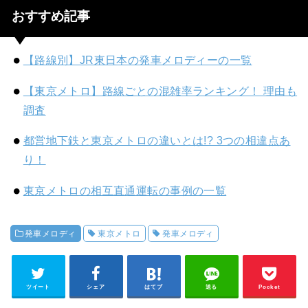
おすすめ記事
【路線別】JR東日本の発車メロディーの一覧
【東京メトロ】路線ごとの混雑率ランキング！ 理由も
調査
都営地下鉄と東京メトロの違いとは!? 3つの相違点あ
り！
東京メトロの相互直通運転の事例の一覧
発車メロディ
東京メトロ
発車メロディ
ツイート
シェア
はてブ
送る
Pocket