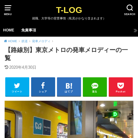
T-LOG
MENU
SEARCH
就職、大学等の背景事情（私見がかなり含まれます）
HOME
免責事項
HOME
鉄道
発車メロディ
【路線別】東京メトロの発車メロディーの一
覧
2020年4月30日
ツイート
シェア
はてブ
送る
Pocket