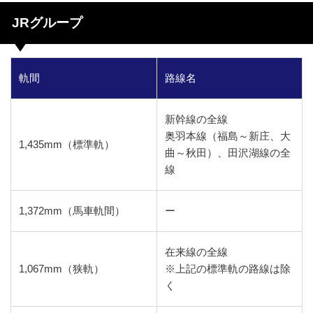
JRグループ
軌間
路線名
新幹線の全線
奥羽本線（福島～新庄、大
1,435mm（標準軌）
曲～秋田）、田沢湖線の全
線
1,372mm（馬車軌間）
ー
在来線の全線
1,067mm（狭軌）
※上記の標準軌の路線は除
く