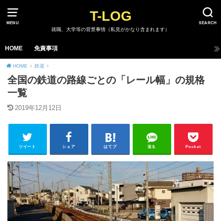
T-LOG
MENU
SEARCH
就職、大学等の背景事情（私見がかなり含まれます）
HOME
免責事項
HOME
鉄道
全国の鉄道の路線ごとの「レール幅」の規格
一覧
2019年12月12日
ツイート
シェア
はてブ
送る
Pocket