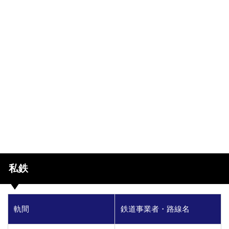
私鉄
軌間
鉄道事業者・路線名