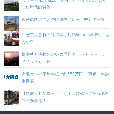
った時代的背景
近鉄の路線ごとの線路幅（レール幅）の一覧！
なぜ京浜急行の線路幅は1,435mm（標準軌）な
のか!?
標準軌と狭軌の違いの早見表！ メリット／デ
メリットも比較
大阪ガスの平均年収は約650万円！ 職種・年齢
別目安
【席取り】新快速、どうずれば確実に座れる!?
コツがある！