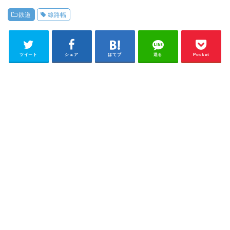
鉄道
線路幅
ツイート
シェア
はてブ
送る
Pocket