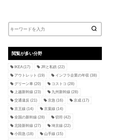
閲覧が多い分野
IKEA
(17)
JRと私鉄
(22)
アウトレット
(19)
インフラ企業の年収
(38)
グリーン車
(20)
コストコ
(28)
上越新幹線
(23)
九州新幹線
(28)
交通違反
(21)
京急
(16)
京成
(17)
京王線
(14)
京葉線
(14)
全国の新幹線
(28)
切符
(42)
北陸新幹線
(27)
埼京線
(22)
小田急
(18)
山手線
(15)