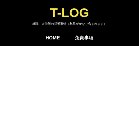
T-LOG
就職、大学等の背景事情（私見がかなり含まれます）
HOME
免責事項