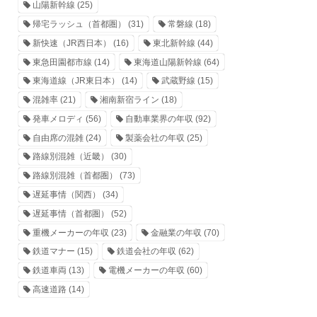
山陽新幹線
(25)
帰宅ラッシュ（首都圏）
(31)
常磐線
(18)
新快速（JR西日本）
(16)
東北新幹線
(44)
東急田園都市線
(14)
東海道山陽新幹線
(64)
東海道線（JR東日本）
(14)
武蔵野線
(15)
混雑率
(21)
湘南新宿ライン
(18)
発車メロディ
(56)
自動車業界の年収
(92)
自由席の混雑
(24)
製薬会社の年収
(25)
路線別混雑（近畿）
(30)
路線別混雑（首都圏）
(73)
遅延事情（関西）
(34)
遅延事情（首都圏）
(52)
重機メーカーの年収
(23)
金融業の年収
(70)
鉄道マナー
(15)
鉄道会社の年収
(62)
鉄道車両
(13)
電機メーカーの年収
(60)
高速道路
(14)