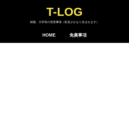
T-LOG
就職、大学等の背景事情（私見がかなり含まれます）
HOME
免責事項