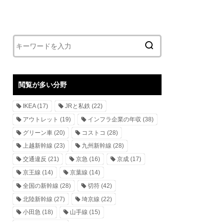
閲覧が多い分野
IKEA
(17)
JRと私鉄
(22)
アウトレット
(19)
インフラ企業の年収
(38)
グリーン車
(20)
コストコ
(28)
上越新幹線
(23)
九州新幹線
(28)
交通違反
(21)
京急
(16)
京成
(17)
京王線
(14)
京葉線
(14)
全国の新幹線
(28)
切符
(42)
北陸新幹線
(27)
埼京線
(22)
小田急
(18)
山手線
(15)