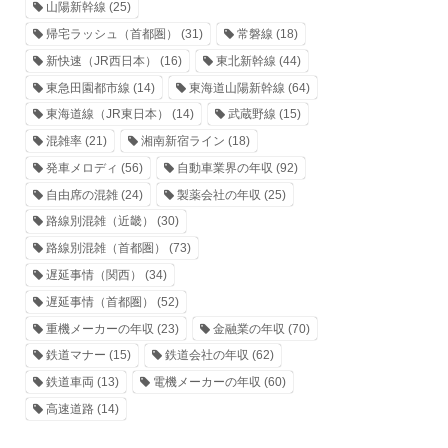
山陽新幹線
(25)
帰宅ラッシュ（首都圏）
(31)
常磐線
(18)
新快速（JR西日本）
(16)
東北新幹線
(44)
東急田園都市線
(14)
東海道山陽新幹線
(64)
東海道線（JR東日本）
(14)
武蔵野線
(15)
混雑率
(21)
湘南新宿ライン
(18)
発車メロディ
(56)
自動車業界の年収
(92)
自由席の混雑
(24)
製薬会社の年収
(25)
路線別混雑（近畿）
(30)
路線別混雑（首都圏）
(73)
遅延事情（関西）
(34)
遅延事情（首都圏）
(52)
重機メーカーの年収
(23)
金融業の年収
(70)
鉄道マナー
(15)
鉄道会社の年収
(62)
鉄道車両
(13)
電機メーカーの年収
(60)
高速道路
(14)