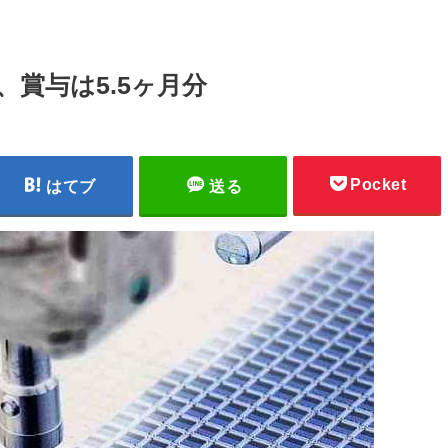
、賞与は5.5ヶ月分
Pocket
はてブ
送る