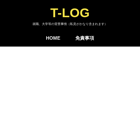
T-LOG
就職、大学等の背景事情（私見がかなり含まれます）
HOME
免責事項