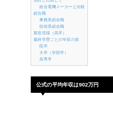
他社と比較して
総合電機メーカーと比較
総合職
事務系総合職
技術系総合職
製造現場（高卒）
最終学歴ごとの年収の差
院卒
大卒（学部卒）
高専卒
公式の平均年収は902万円