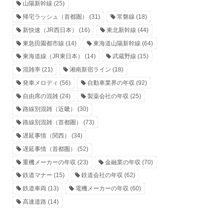
山陽新幹線
(25)
帰宅ラッシュ（首都圏）
(31)
常磐線
(18)
新快速（JR西日本）
(16)
東北新幹線
(44)
東急田園都市線
(14)
東海道山陽新幹線
(64)
東海道線（JR東日本）
(14)
武蔵野線
(15)
混雑率
(21)
湘南新宿ライン
(18)
発車メロディ
(56)
自動車業界の年収
(92)
自由席の混雑
(24)
製薬会社の年収
(25)
路線別混雑（近畿）
(30)
路線別混雑（首都圏）
(73)
遅延事情（関西）
(34)
遅延事情（首都圏）
(52)
重機メーカーの年収
(23)
金融業の年収
(70)
鉄道マナー
(15)
鉄道会社の年収
(62)
鉄道車両
(13)
電機メーカーの年収
(60)
高速道路
(14)