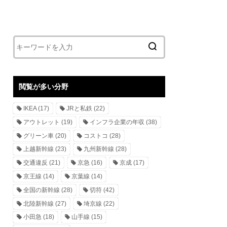
閲覧が多い分野
IKEA
(17)
JRと私鉄
(22)
アウトレット
(19)
インフラ企業の年収
(38)
グリーン車
(20)
コストコ
(28)
上越新幹線
(23)
九州新幹線
(28)
交通違反
(21)
京急
(16)
京成
(17)
京王線
(14)
京葉線
(14)
全国の新幹線
(28)
切符
(42)
北陸新幹線
(27)
埼京線
(22)
小田急
(18)
山手線
(15)