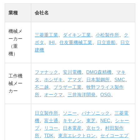
業種
会社名
機械メ
三菱重工業
、
ダイキン工業
、
小松製作所
、
ク
ーカー
ボタ
、
IHI
、
住友重機械工業
、
日立造船
、
日立
（重
建機
機）
ファナック
、
安川電機
、
DMG森精機
、
マキ
工作機
タ
、
ホシザキ
、
アマダ
、
日本製鋼所
、
SMC
、
械メー
不二越
、
ブラザー工業
、
牧野フライス製作
カー
所
、
オークマ
、
三井海洋開発
、
OSG
、
日立製作所
、
ソニー
、
パナソニック
、
三菱電
機
、
富士通
、
キヤノン
、
東芝
、
NEC
、
シャー
プ
、
リコー
、
日本電産
、
京セラ
、
村田製作
所
、
TDK
、
東京エレクトロン
、
セイコーエプ