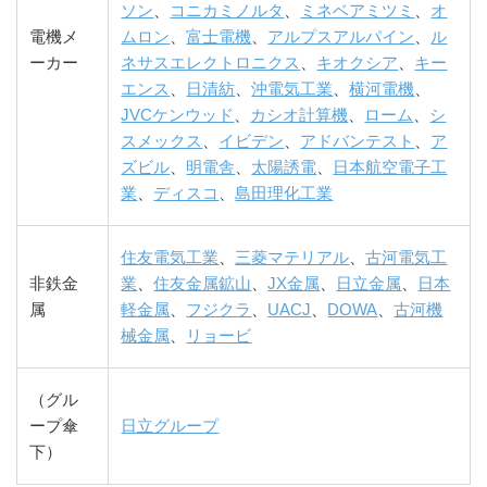
ソン
、
コニカミノルタ
、
ミネベアミツミ
、
オ
電機メ
ムロン
、
富士電機
、
アルプスアルパイン
、
ル
ーカー
ネサスエレクトロニクス
、
キオクシア
、
キー
エンス
、
日清紡
、
沖電気工業
、
横河電機
、
JVCケンウッド
、
カシオ計算機
、
ローム
、
シ
スメックス
、
イビデン
、
アドバンテスト
、
ア
ズビル
、
明電舎
、
太陽誘電
、
日本航空電子工
業
、
ディスコ
、
島田理化工業
住友電気工業
、
三菱マテリアル
、
古河電気工
非鉄金
業
、
住友金属鉱山
、
JX金属
、
日立金属
、
日本
属
軽金属
、
フジクラ
、
UACJ
、
DOWA
、
古河機
械金属
、
リョービ
（グル
ープ傘
日立グループ
下）