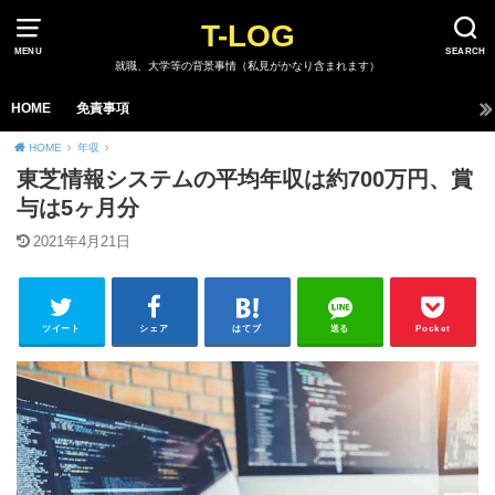
T-LOG
MENU
SEARCH
就職、大学等の背景事情（私見がかなり含まれます）
HOME
免責事項
HOME
年収
東芝情報システムの平均年収は約700万円、賞
与は5ヶ月分
2021年4月21日
ツイート
シェア
はてブ
送る
Pocket