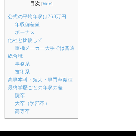
目次
[
hide
]
公式の平均年収は763万円
年収偏差値
ボーナス
他社と比較して
重機メーカー大手では普通
総合職
事務系
技術系
高専本科・短大・専門卒職種
最終学歴ごとの年収の差
院卒
大卒（学部卒）
高専卒