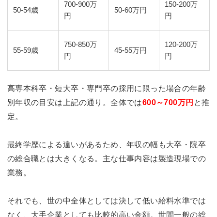
700-900万
150-200万
50-54歳
50-60万円
円
円
750-850万
120-200万
55-59歳
45-55万円
円
円
高専本科卒・短大卒・専門卒の採用に限った場合の年齢
別年収の目安は上記の通り。全体では
600～700万円
と推
定。
最終学歴による違いがあるため、年収の幅も大卒・院卒
の総合職とは大きくなる。主な仕事内容は製造現場での
業務。
それでも、世の中全体としては決して低い給料水準では
なく、大手企業としても比較的高い金額。世間一般の総