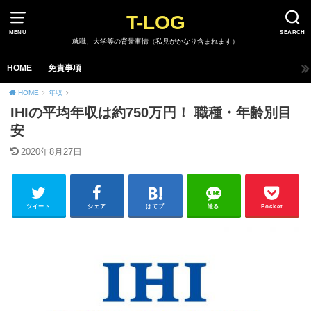
T-LOG
MENU
SEARCH
就職、大学等の背景事情（私見がかなり含まれます）
HOME
免責事項
HOME
年収
IHIの平均年収は約750万円！ 職種・年齢別目
安
2020年8月27日
ツイート
シェア
はてブ
送る
Pocket