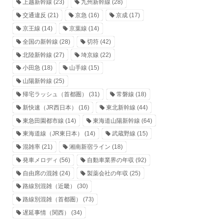
上越新幹線
(23)
九州新幹線
(28)
交通違反
(21)
京急
(16)
京成
(17)
京王線
(14)
京葉線
(14)
全国の新幹線
(28)
切符
(42)
北陸新幹線
(27)
埼京線
(22)
小田急
(18)
山手線
(15)
山陽新幹線
(25)
帰宅ラッシュ（首都圏）
(31)
常磐線
(18)
新快速（JR西日本）
(16)
東北新幹線
(44)
東急田園都市線
(14)
東海道山陽新幹線
(64)
東海道線（JR東日本）
(14)
武蔵野線
(15)
混雑率
(21)
湘南新宿ライン
(18)
発車メロディ
(56)
自動車業界の年収
(92)
自由席の混雑
(24)
製薬会社の年収
(25)
路線別混雑（近畿）
(30)
路線別混雑（首都圏）
(73)
遅延事情（関西）
(34)