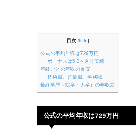
目次
[
hide
]
公式の平均年収は729万円
ボーナスは5.0ヶ月分実績
年齢ごとの年収の目安
技術職、営業職、事務職
最終学歴（院卒・大卒）の年収差
公式の平均年収は729万円