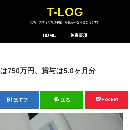
T-LOG
就職、大学等の背景事情（私見がかなり含まれます）
HOME
免責事項
750万円、賞与は5.0ヶ月分
Pocket
はてブ
送る