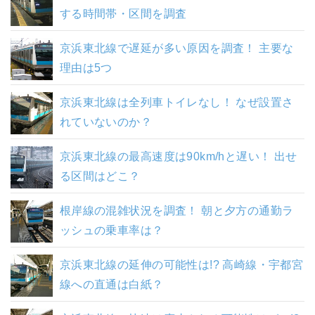
する時間帯・区間を調査
京浜東北線で遅延が多い原因を調査！ 主要な
理由は5つ
京浜東北線は全列車トイレなし！ なぜ設置さ
れていないのか？
京浜東北線の最高速度は90km/hと遅い！ 出せ
る区間はどこ？
根岸線の混雑状況を調査！ 朝と夕方の通勤ラ
ッシュの乗車率は？
京浜東北線の延伸の可能性は!? 高崎線・宇都宮
線への直通は白紙？