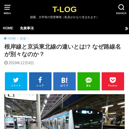
T-LOG
MENU
SEARCH
就職、大学等の背景事情（私見がかなり含まれます）
HOME
免責事項
HOME
鉄道
根岸線と京浜東北線の違いとは!? なぜ路線名
が別々なのか？
2019年12月4日
ツイート
シェア
はてブ
送る
Pocket