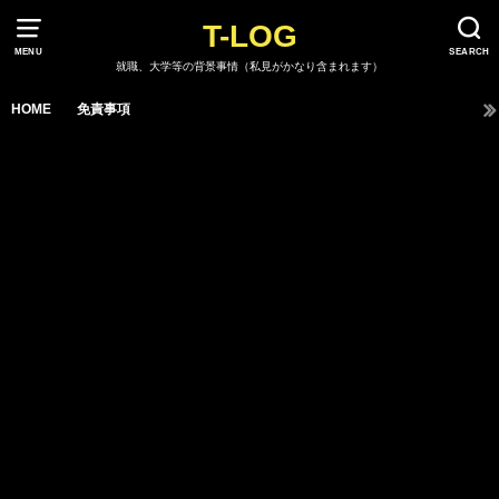
T-LOG
MENU
SEARCH
就職、大学等の背景事情（私見がかなり含まれます）
HOME
免責事項