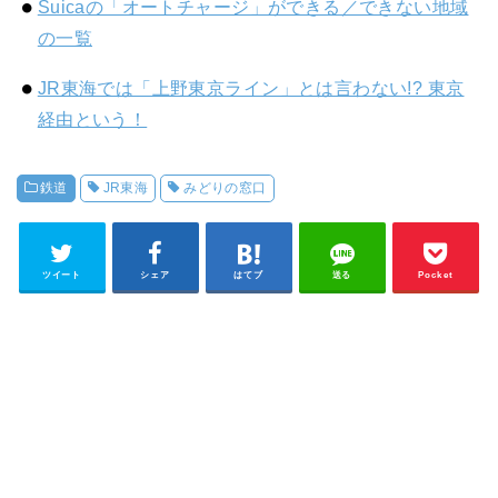
Suicaの「オートチャージ」ができる／できない地域
の一覧
JR東海では「上野東京ライン」とは言わない!? 東京
経由という！
鉄道
JR東海
みどりの窓口
ツイート
シェア
はてブ
送る
Pocket