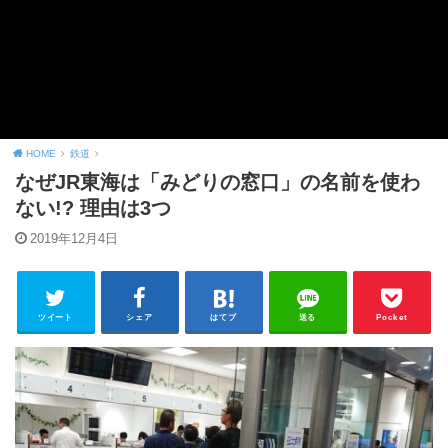
HOME
鉄道
なぜJR東海は「みどりの窓口」の名前を使わ
ない!? 理由は3つ
2019年12月4日
ツイート
シェア
はてブ
送る
Pocket