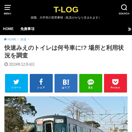
T-LOG
MENU
SEARCH
就職、大学等の背景事情（私見がかなり含まれます）
HOME
免責事項
HOME
鉄道
快速みえのトイレは何号車に!? 場所と利用状
況を調査
2019年12月4日
ツイート
シェア
はてブ
送る
Pocket