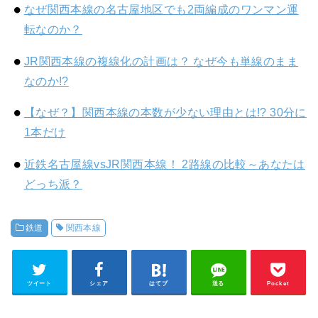
なぜ関西本線の名古屋地区でも2両編成のワンマン運
転なのか？
JR関西本線の複線化の計画は？ なぜ今も単線のまま
なのか!?
【なぜ？】関西本線の本数が少ない理由とは!? 30分に
1本だけ
近鉄名古屋線vsJR関西本線！ 2路線の比較～あなたは
どっち派？
鉄道
関西本線
ツイート
シェア
はてブ
送る
Pocket