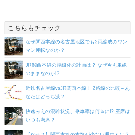
こちらもチェック
なぜ関西本線の名古屋地区でも2両編成のワン
マン運転なのか？
JR関西本線の複線化の計画は？ なぜ今も単線
のままなのか!?
近鉄名古屋線vsJR関西本線！ 2路線の比較～あ
なたはどっち派？
快速みえの混雑状況、乗車率は何％に!? 座席は
いつも満席？
【なぜ？】関西本線の本数が少ない理由とは!?