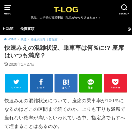
T-LOG
MENU
SEARCH
就職、大学等の背景事情（私見がかなり含まれます）
HOME
免責事項
HOME
鉄道
路線別混雑（名古屋）
快速みえの混雑状況、乗車率は何％に!? 座席
はいつも満席？
2020年1月27日
ツイート
シェア
はてブ
送る
Pocket
快速みえの混雑状況について、座席の乗車率が100％に
なるのはどこの区間まで続くのか。上りも下りも満席で
座れない確率が高いといわれている中、指定席でもすべ
て埋まることはあるのか。