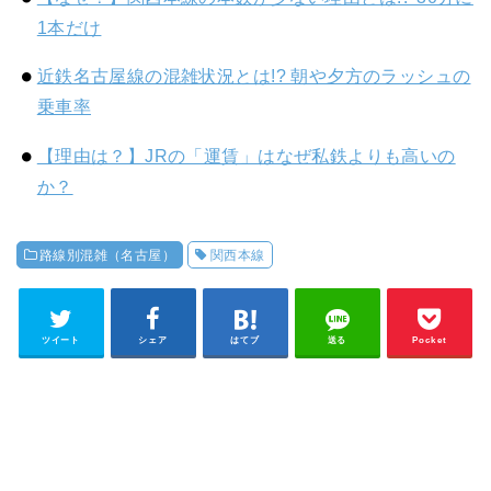
1本だけ
近鉄名古屋線の混雑状況とは!? 朝や夕方のラッシュの
乗車率
【理由は？】JRの「運賃」はなぜ私鉄よりも高いの
か？
路線別混雑（名古屋）
関西本線
ツイート
シェア
はてブ
送る
Pocket