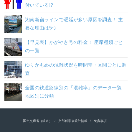
付いている!?
湘南新宿ラインで遅延が多い原因を調査！ 主
要な理由は5つ
【早見表】かがやき号の料金！ 座席種類ごと
の一覧
ゆりかもめの混雑状況を時間帯・区間ごとに調
査
全国の鉄道路線別の「混雑率」のデータ一覧！
地区別に分類
国土交通省（鉄道）
文部科学省統計情報
免責事項