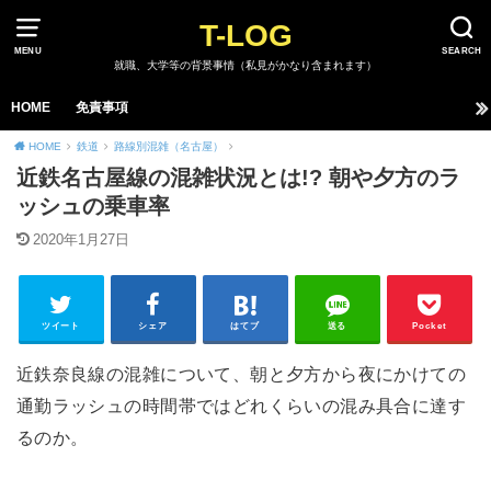
T-LOG
MENU
SEARCH
就職、大学等の背景事情（私見がかなり含まれます）
HOME
免責事項
HOME
鉄道
路線別混雑（名古屋）
近鉄名古屋線の混雑状況とは!? 朝や夕方のラ
ッシュの乗車率
2020年1月27日
ツイート
シェア
はてブ
送る
Pocket
近鉄奈良線の混雑について、朝と夕方から夜にかけての
通勤ラッシュの時間帯ではどれくらいの混み具合に達す
るのか。