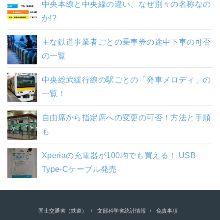
中央本線と中央線の違い、なぜ別々の名称なの
か!?
主な鉄道事業者ごとの乗車券の途中下車の可否
の一覧
中央総武緩行線の駅ごとの「発車メロディ」の
一覧！
自由席から指定席への変更の可否！方法と手順
も
Xperiaの充電器が100均でも買える！ USB
Type-Cケーブル発売
国土交通省（鉄道）
文部科学省統計情報
免責事項