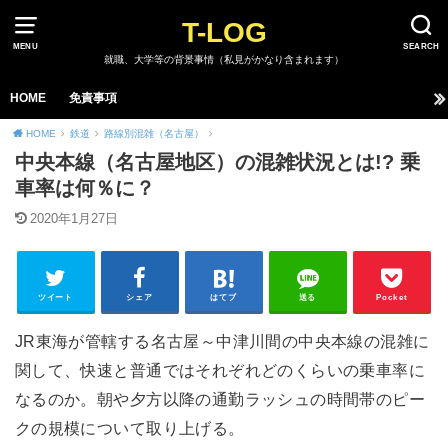
T-LOG
MENU
SEARCH
就職、大学等の背景事情（私見がかなり含まれます）
HOME
免責事項
HOME
鉄道
路線別混雑（名古屋）
中央本線（名古屋地区）の混雑状況とは!? 乗
車率は何％に？
2020年1月27日
ツイート
シェア
はてブ
送る
Pocket
JR東海が管轄する名古屋～中津川間の中央本線の混雑に
関して、快速と普通ではそれぞれどのくらいの乗車率に
なるのか。朝や夕方以降の通勤ラッシュの時間帯のピー
クの規模について取り上げる。