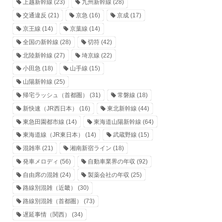
上越新幹線
(23)
九州新幹線
(28)
交通違反
(21)
京急
(16)
京成
(17)
京王線
(14)
京葉線
(14)
全国の新幹線
(28)
切符
(42)
北陸新幹線
(27)
埼京線
(22)
小田急
(18)
山手線
(15)
山陽新幹線
(25)
帰宅ラッシュ（首都圏）
(31)
常磐線
(18)
新快速（JR西日本）
(16)
東北新幹線
(44)
東急田園都市線
(14)
東海道山陽新幹線
(64)
東海道線（JR東日本）
(14)
武蔵野線
(15)
混雑率
(21)
湘南新宿ライン
(18)
発車メロディ
(56)
自動車業界の年収
(92)
自由席の混雑
(24)
製薬会社の年収
(25)
路線別混雑（近畿）
(30)
路線別混雑（首都圏）
(73)
遅延事情（関西）
(34)