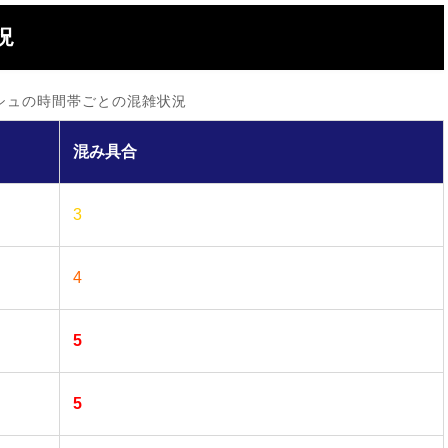
況
シュの時間帯ごとの混雑状況
混み具合
3
4
5
5