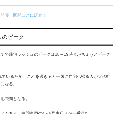
時間帯・区間ごとに調査！
ュのピーク
てで帰宅ラッシュのピークは18～19時頃がちょうどピーク
されているため、これを過ぎると一気に自宅へ帰る人が大移動
車になる。
→池袋間となる。
ともあり、中間車両の4～6号車辺りが一番混む。