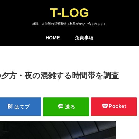
T-LOG
就職、大学等の背景事情（私見がかなり含まれます）
HOME
免責事項
の夕方・夜の混雑する時間帯を調査
Pocket
はてブ
送る