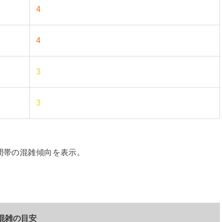
4
4
3
3
時間帯の混雑傾向を表示。
混雑の目安