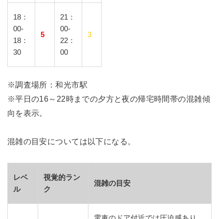
18：
21：
00-
00-
5
3
18：
22：
30
00
※調査場所：和光市駅
※平日の16～22時までの夕方と夜の帰宅時間帯の混雑傾
向を表示。
混雑の目安については以下になる。
レベ
視覚的ラン
混雑の目安
ル
ク
電車のドア付近では圧迫感あり