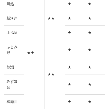
川越
★
★
新河岸
★★
★
★
上福岡
★
★
ふじみ
★
★
野
★★
鶴瀬
★
★
★★
みずほ
★
★
台
柳瀬川
★
★