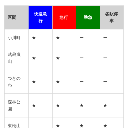
快速急
各駅停
区間
急行
準急
行
車
小川町
★
★
ー
ー
武蔵嵐
★
★
ー
ー
山
つきの
★
★
ー
ー
わ
森林公
★
★
★
★
園
東松山
★
★
★