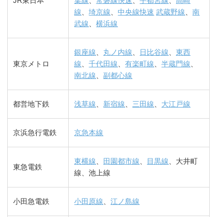
JR東日本
葉線
、
常磐線快速
、
宇都宮線
、
高崎
線
、
埼京線
、
中央線快速
武蔵野線
、
南
武線
、
横浜線
銀座線
、
丸ノ内線
、
日比谷線
、
東西
東京メトロ
線
、
千代田線
、
有楽町線
、
半蔵門線
、
南北線
、
副都心線
都営地下鉄
浅草線
、
新宿線
、
三田線
、
大江戸線
京浜急行電鉄
京急本線
東横線
、
田園都市線
、
目黒線
、大井町
東急電鉄
線、池上線
小田急電鉄
小田原線
、
江ノ島線