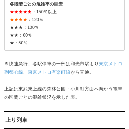
各段階ごとの混雑率の目安
★
★
★
★
★
：150％以上
★★★★
：120％
★★★：100％
★★：80％
★：50％
※快速急行、各駅停車の一部は和光市駅より
東京メトロ
副都心線
、
東京メトロ有楽町線
から直通。
上記は東武東上線の森林公園・小川町方面へ向かう電車
の区間ごとの混雑状況を示した表。
上り列車