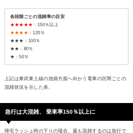
各段階ごとの混雑率の目安
★
★
★
★
★
：150％以上
★★★★
：120％
★★★：100％
★★：80％
★：50％
上記は東武東上線の池袋方面へ向かう電車の区間ごとの
混雑状況を示した表。
急行は大混雑、 乗車率150％以上に
帰宅ラッシュ時の下りの場合、最も混雑するのは急行で