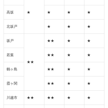
高坂
★
★
★
★
北坂戸
★
★
★
坂戸
★★
★
★
若葉
★★
★
★
★★
鶴ヶ島
★★
★
★
霞ヶ関
★★
★
★
川越市
★★
★★
★
★