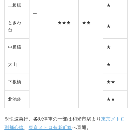
上板橋
★
ー
ときわ
★★★
★★
★
台
中板橋
★
大山
★
下板橋
★★
北池袋
★★
※快速急行、各駅停車の一部は和光市駅より
東京メトロ
副都心線
、
東京メトロ有楽町線
へ直通。