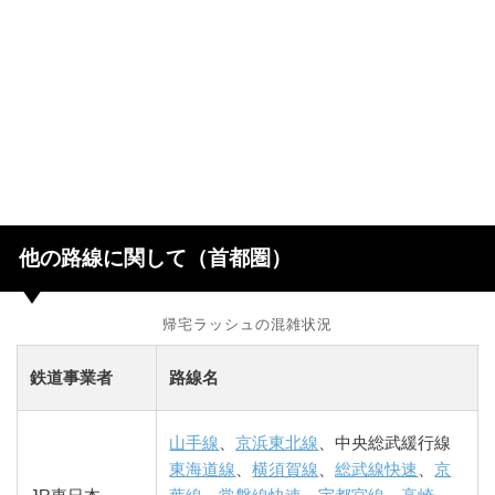
他の路線に関して（首都圏）
帰宅ラッシュの混雑状況
鉄道事業者
路線名
山手線
、
京浜東北線
、中央総武緩行線
東海道線
、
横須賀線
、
総武線快速
、
京