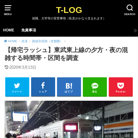
T-LOG
MENU
SEARCH
就職、大学等の背景事情（私見がかなり含まれます）
HOME
免責事項
HOME
鉄道
路線別混雑（首都圏）
【帰宅ラッシュ】東武東上線の夕方・夜の混
雑する時間帯・区間を調査
2020年3月13日
ツイート
シェア
はてブ
送る
Pocket