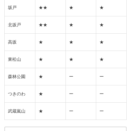
坂戸
★★
★
★
北坂戸
★★
★
★
高坂
★
★
★
東松山
★
★
★
森林公園
★
ー
ー
つきのわ
★
ー
ー
武蔵嵐山
★
ー
ー