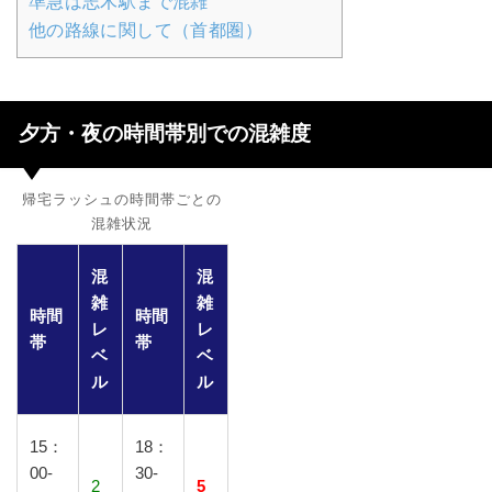
準急は志木駅まで混雑
他の路線に関して（首都圏）
夕方・夜の時間帯別での混雑度
帰宅ラッシュの時間帯ごとの
混雑状況
混
混
雑
雑
時間
時間
レ
レ
帯
帯
ベ
ベ
ル
ル
15：
18：
00-
30-
2
5