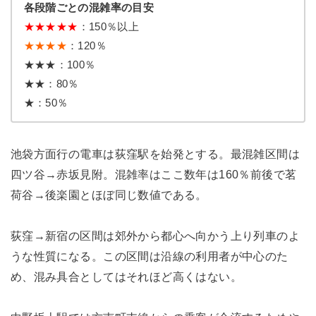
各段階ごとの混雑率の目安
★
★
★
★
★
：150％以上
★★★★
：120％
★★★：100％
★★：80％
★：50％
池袋方面行の電車は荻窪駅を始発とする。最混雑区間は
四ツ谷→赤坂見附。混雑率はここ数年は160％前後で茗
荷谷→後楽園とほぼ同じ数値である。
荻窪→新宿の区間は郊外から都心へ向かう上り列車のよ
うな性質になる。この区間は沿線の利用者が中心のた
め、混み具合としてはそれほど高くはない。