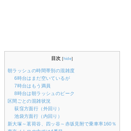
目次
[
hide
]
朝ラッシュの時間帯別の混雑度
6時台はまだ空いているが
7時台はもう満員
8時台は朝ラッシュのピーク
区間ごとの混雑状況
荻窪方面行（外回り）
池袋方面行（内回り）
新大塚～茗荷谷、四ッ谷～赤坂見附で乗車率160％