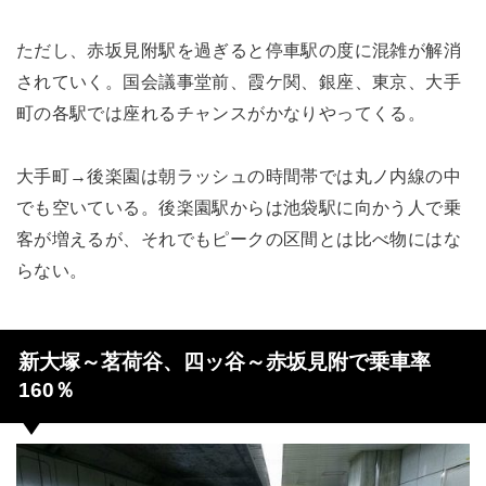
ただし、赤坂見附駅を過ぎると停車駅の度に混雑が解消
されていく。国会議事堂前、霞ケ関、銀座、東京、大手
町の各駅では座れるチャンスがかなりやってくる。
大手町→後楽園は朝ラッシュの時間帯では丸ノ内線の中
でも空いている。後楽園駅からは池袋駅に向かう人で乗
客が増えるが、それでもピークの区間とは比べ物にはな
らない。
新大塚～茗荷谷、四ッ谷～赤坂見附で乗車率
160％