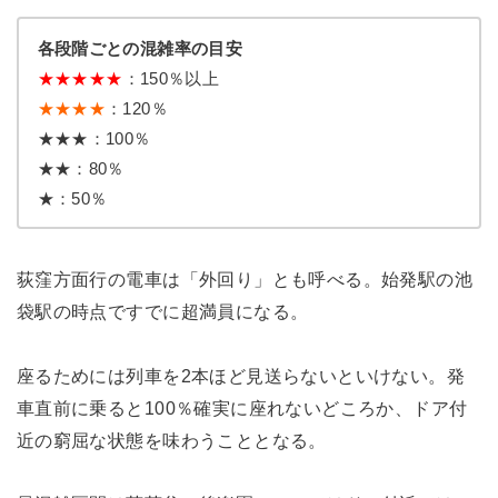
各段階ごとの混雑率の目安
★
★
★
★
★
：150％以上
★★★★
：120％
★★★：100％
★★：80％
★：50％
荻窪方面行の電車は「外回り」とも呼べる。始発駅の池
袋駅の時点ですでに超満員になる。
座るためには列車を2本ほど見送らないといけない。発
車直前に乗ると100％確実に座れないどころか、ドア付
近の窮屈な状態を味わうこととなる。