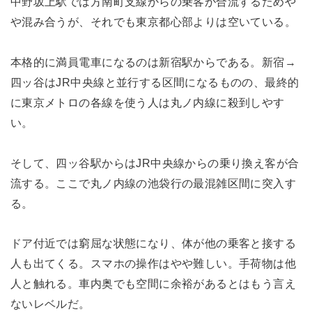
中野坂上駅では方南町支線からの乗客が合流するためや
や混み合うが、それでも東京都心部よりは空いている。
本格的に満員電車になるのは新宿駅からである。新宿→
四ッ谷はJR中央線と並行する区間になるものの、最終的
に東京メトロの各線を使う人は丸ノ内線に殺到しやす
い。
そして、四ッ谷駅からはJR中央線からの乗り換え客が合
流する。ここで丸ノ内線の池袋行の最混雑区間に突入す
る。
ドア付近では窮屈な状態になり、体が他の乗客と接する
人も出てくる。スマホの操作はやや難しい。手荷物は他
人と触れる。車内奥でも空間に余裕があるとはもう言え
ないレベルだ。