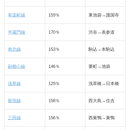
有楽町線
159％
東池袋→護国寺
半蔵門線
170％
渋谷→表参道
南北線
153％
駒込→本駒込
副都心線
146％
要町→池袋
浅草線
129％
浅草橋→日本橋
新宿線
158％
西大島→住吉
三田線
156％
西巣鴨→巣鴨