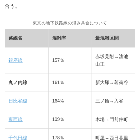
合う。
東京の地下鉄路線の混み具合について
路線名
混雑率
最混雑区間
赤坂見附→溜池
銀座線
157％
山王
丸ノ内線
161％
新大塚→茗荷谷
日比谷線
164%
三ノ輪→入谷
東西線
199％
木場→門前仲町
千代田線
178％
町屋→西日暮里