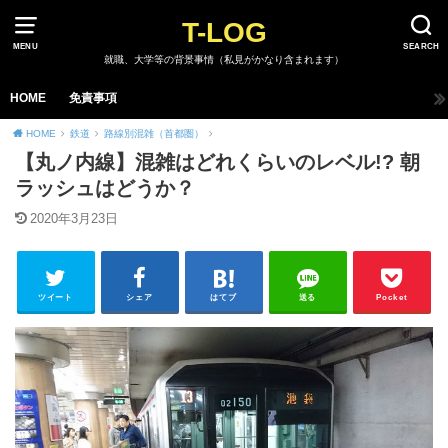
T-LOG
MENU
SEARCH
就職、大学等の背景事情（私見がかなり含まれます）
HOME
免責事項
HOME
鉄道
路線別混雑（首都圏）
【丸ノ内線】混雑はどれくらいのレベル!? 朝
ラッシュはどうか？
2020年3月23日
ツイート
シェア
はてブ
送る
Pocket