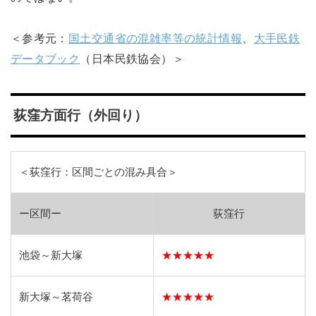
＜参考元：
国土交通省の混雑率等の統計情報
、
大手民鉄
データブック
（日本民鉄協会）＞
荻窪方面行（外回り）
＜荻窪行：区間ごとの混み具合＞
ー区間ー
荻窪行
池袋～新大塚
★★★★★
新大塚～茗荷谷
★★★★★