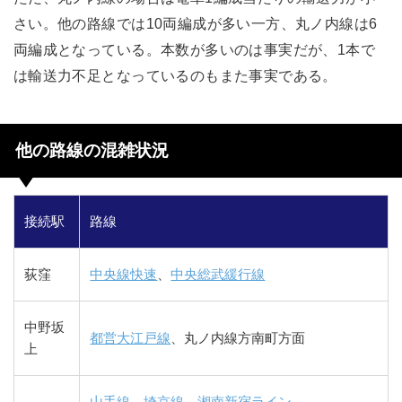
さい。他の路線では10両編成が多い一方、丸ノ内線は6
両編成となっている。本数が多いのは事実だが、1本で
は輸送力不足となっているのもまた事実である。
他の路線の混雑状況
接続駅
路線
荻窪
中央線快速
、
中央総武緩行線
中野坂
都営大江戸線
、丸ノ内線方南町方面
上