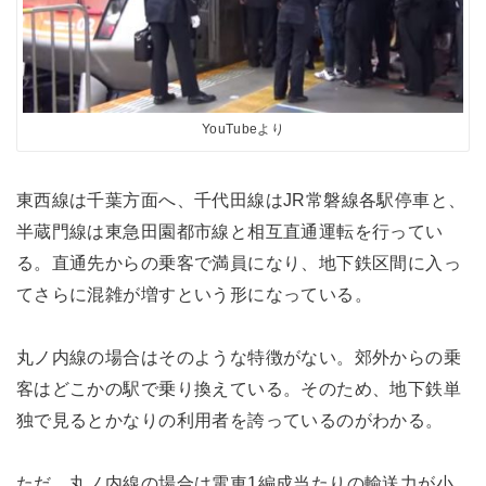
YouTubeより
東西線は千葉方面へ、千代田線はJR常磐線各駅停車と、
半蔵門線は東急田園都市線と相互直通運転を行ってい
る。直通先からの乗客で満員になり、地下鉄区間に入っ
てさらに混雑が増すという形になっている。
丸ノ内線の場合はそのような特徴がない。郊外からの乗
客はどこかの駅で乗り換えている。そのため、地下鉄単
独で見るとかなりの利用者を誇っているのがわかる。
ただ、丸ノ内線の場合は電車1編成当たりの輸送力が小