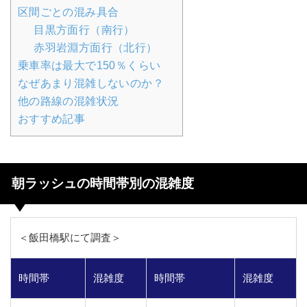
区間ごとの混み具合
目黒方面行（南行）
赤羽岩淵方面行（北行）
乗車率は最大で150％くらい
なぜあまり混雑しないのか？
他の路線の混雑状況
おすすめ記事
朝ラッシュの時間帯別の混雑度
＜飯田橋駅にて調査＞
時間帯
混雑度
時間帯
混雑度