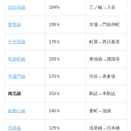
日比谷線
164%
三ノ輪→入谷
東西線
199％
木場→門前仲町
千代田線
178％
町屋→西日暮里
有楽町線
159％
東池袋→護国寺
半蔵門線
170％
渋谷→表参道
南北線
153％
駒込→本駒込
副都心線
146％
要町→池袋
浅草線
129％
浅草橋→日本橋