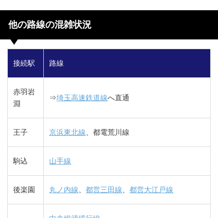
他の路線の混雑状況
接続駅
路線
赤羽岩
⇒
埼玉高速鉄道線
へ直通
淵
王子
京浜東北線
、都電荒川線
駒込
山手線
後楽園
丸ノ内線
、
都営三田線
、
都営大江戸線