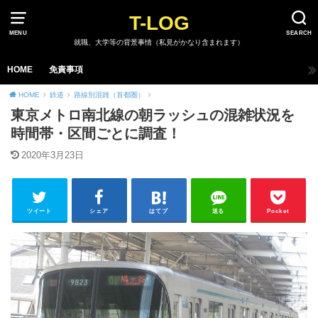
T-LOG
MENU
SEARCH
就職、大学等の背景事情（私見がかなり含まれます）
HOME
免責事項
HOME
鉄道
路線別混雑（首都圏）
東京メトロ南北線の朝ラッシュの混雑状況を
時間帯・区間ごとに調査！
2020年3月23日
ツイート
シェア
はてブ
送る
Pocket