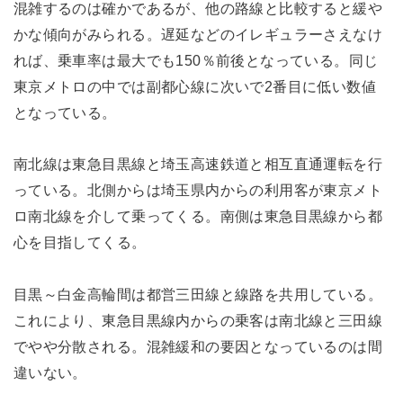
混雑するのは確かであるが、他の路線と比較すると緩や
かな傾向がみられる。遅延などのイレギュラーさえなけ
れば、乗車率は最大でも150％前後となっている。同じ
東京メトロの中では副都心線に次いで2番目に低い数値
となっている。
南北線は東急目黒線と埼玉高速鉄道と相互直通運転を行
っている。北側からは埼玉県内からの利用客が東京メト
ロ南北線を介して乗ってくる。南側は東急目黒線から都
心を目指してくる。
目黒～白金高輪間は都営三田線と線路を共用している。
これにより、東急目黒線内からの乗客は南北線と三田線
でやや分散される。混雑緩和の要因となっているのは間
違いない。