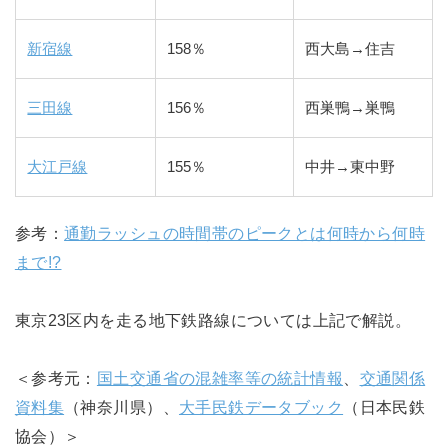
新宿線
158％
西大島→住吉
三田線
156％
西巣鴨→巣鴨
大江戸線
155％
中井→東中野
参考：
通勤ラッシュの時間帯のピークとは何時から何時
まで!?
東京23区内を走る地下鉄路線については上記で解説。
＜参考元：
国土交通省の混雑率等の統計情報
、
交通関係
資料集
（神奈川県）、
大手民鉄データブック
（日本民鉄
協会）＞