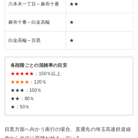
六本木一丁目～麻布十番
★★
麻布十番～白金高輪
★
白金高輪～目黒
★
各段階ごとの混雑率の目安
★
★
★
★
★
：150％以上
★★★★
：120％
★★★：100％
★★：80％
★：50％
目黒方面へ向かう南行の場合、直通先の埼玉高速鉄道線