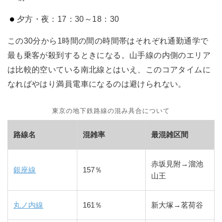
夕方・夜：17：30～18：30
この30分から1時間の間の時間帯はそれぞれ通勤通学で
最も乗客が殺到するときになる。山手線の内側のエリア
は比較的空いている南北線とはいえ、このコアタイムに
なればやはり満員電車になるのは避けられない。
東京の地下鉄路線の混み具合について
路線名
混雑率
最混雑区間
赤坂見附→溜池
銀座線
157％
山王
丸ノ内線
161％
新大塚→茗荷谷