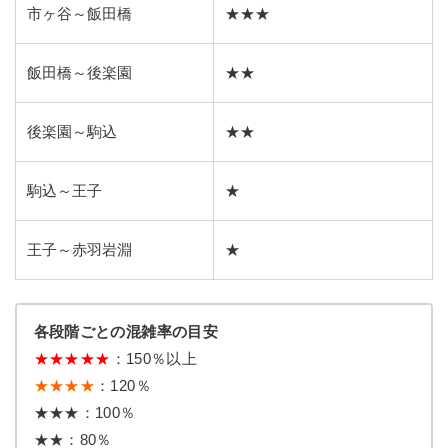
市ヶ谷～飯田橋
★★★
飯田橋～後楽園
★★
後楽園～駒込
★★
駒込～王子
★
王子～赤羽岩淵
★
各段階ごとの混雑率の目安
★
★
★
★
★
：150％以上
★★★★
：120％
★★★：100％
★★：80％