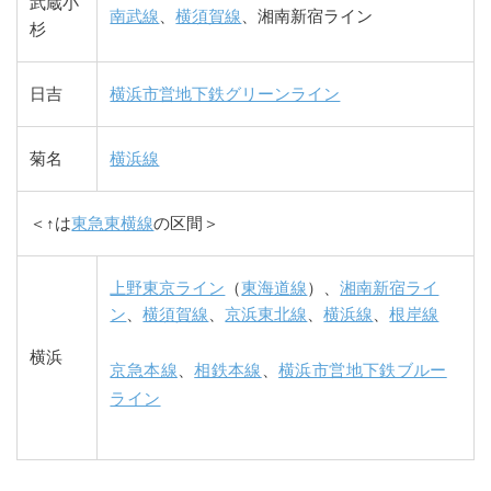
武蔵小
南武線
、
横須賀線
、湘南新宿ライン
杉
日吉
横浜市営地下鉄グリーンライン
菊名
横浜線
＜↑は
東急東横線
の区間＞
上野東京ライン
（
東海道線
）、
湘南新宿ライ
ン
、
横須賀線
、
京浜東北線
、
横浜線
、
根岸線
横浜
京急本線
、
相鉄本線
、
横浜市営地下鉄ブルー
ライン