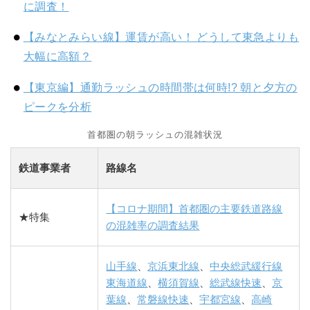
に調査！
【みなとみらい線】運賃が高い！ どうして東急よりも
大幅に高額？
【東京編】通勤ラッシュの時間帯は何時!? 朝と夕方の
ピークを分析
首都圏の朝ラッシュの混雑状況
鉄道事業者
路線名
【コロナ期間】首都圏の主要鉄道路線
★特集
の混雑率の調査結果
山手線
、
京浜東北線
、
中央総武緩行線
東海道線
、
横須賀線
、
総武線快速
、
京
葉線
、
常磐線快速
、
宇都宮線
、
高崎