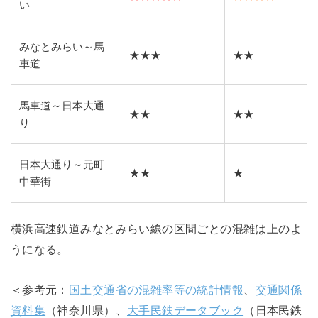
い
みなとみらい～馬
★★★
★★
車道
馬車道～日本大通
★★
★★
り
日本大通り～元町
★★
★
中華街
横浜高速鉄道みなとみらい線の区間ごとの混雑は上のよ
うになる。
＜参考元：
国土交通省の混雑率等の統計情報
、
交通関係
資料集
（神奈川県）、
大手民鉄データブック
（日本民鉄