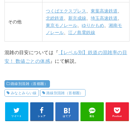
つくばエクスプレス
、
東葉高速鉄道
、
北総鉄道
、
新京成線
、
埼玉高速鉄道
、
その他
東京モノレール
、
ゆりかもめ
、
湘南モ
ノレール
、
江ノ島電鉄線
混雑の目安については『
【レベル別】鉄道の混雑率の目
安！ 数値ごとの体感
』にて解説。
路線別混雑（首都圏）
みなとみらい線
路線別混雑（首都圏）
ツイート
シェア
はてブ
送る
Pocket