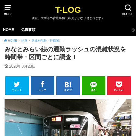
T-LOG
MENU
SEARCH
就職、大学等の背景事情（私見がかなり含まれます）
HOME
免責事項
HOME
鉄道
路線別混雑（首都圏）
みなとみらい線の通勤ラッシュの混雑状況を
時間帯・区間ごとに調査！
2020年3月23日
ツイート
シェア
はてブ
送る
Pocket