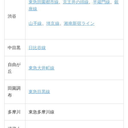
東急田園都市線
、
京王井の頭線
、
半蔵門線
、
銀
座線
渋谷
山手線
、
埼京線
、
湘南新宿ライン
中目黒
日比谷線
自由が
東急大井町線
丘
田園調
東急目黒線
布
多摩川
東急多摩川線