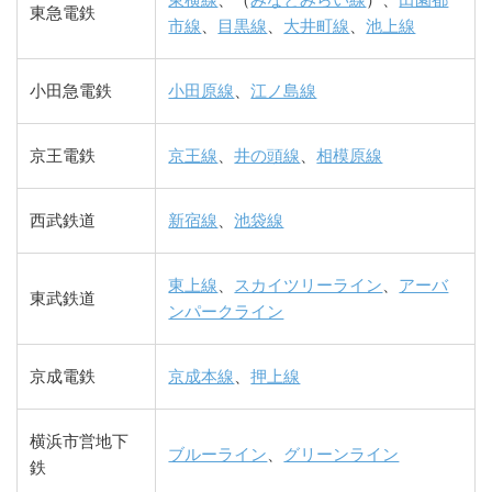
東横線
、（
みなとみらい線
）、
田園都
東急電鉄
市線
、
目黒線
、
大井町線
、
池上線
小田急電鉄
小田原線
、
江ノ島線
京王電鉄
京王線
、
井の頭線
、
相模原線
西武鉄道
新宿線
、
池袋線
東上線
、
スカイツリーライン
、
アーバ
東武鉄道
ンパークライン
京成電鉄
京成本線
、
押上線
横浜市営地下
ブルーライン
、
グリーンライン
鉄