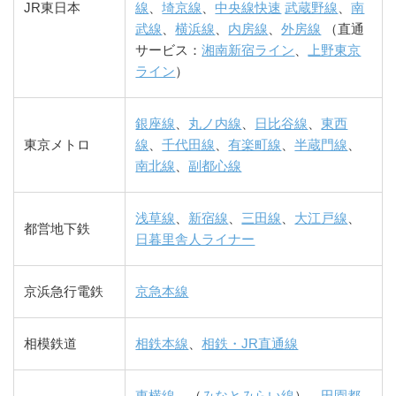
JR東日本
線
、
埼京線
、
中央線快速
武蔵野線
、
南
武線
、
横浜線
、
内房線
、
外房線
（直通
サービス：
湘南新宿ライン
、
上野東京
ライン
）
銀座線
、
丸ノ内線
、
日比谷線
、
東西
東京メトロ
線
、
千代田線
、
有楽町線
、
半蔵門線
、
南北線
、
副都心線
浅草線
、
新宿線
、
三田線
、
大江戸線
、
都営地下鉄
日暮里舎人ライナー
京浜急行電鉄
京急本線
相模鉄道
相鉄本線
、
相鉄・JR直通線