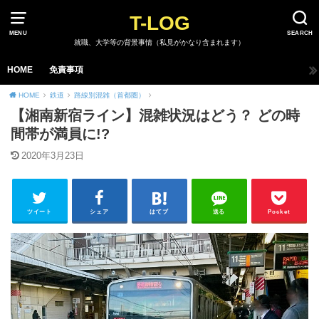
T-LOG
MENU
SEARCH
就職、大学等の背景事情（私見がかなり含まれます）
HOME
免責事項
HOME
鉄道
路線別混雑（首都圏）
【湘南新宿ライン】混雑状況はどう？ どの時
間帯が満員に!?
2020年3月23日
ツイート
シェア
はてブ
送る
Pocket