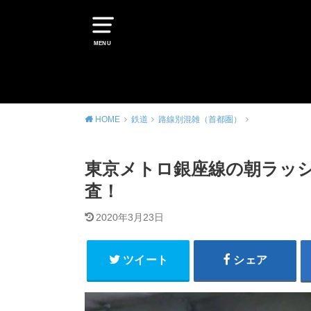
MENU
HOME
鉄道
路線別混雑（首都圏）
東京メトロ銀座線の朝ラッ
査！
2020年3月23日
ツイート
シェア