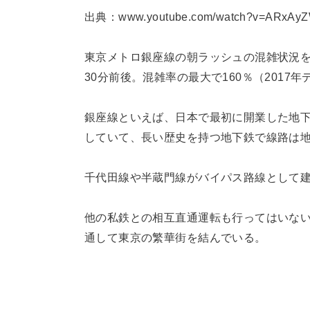
出典：www.youtube.com/watch?v=ARxAy
東京メトロ銀座線の朝ラッシュの混雑状況を
30分前後。混雑率の最大で160％（201
銀座線といえば、日本で最初に開業した地
していて、長い歴史を持つ地下鉄で線路は
千代田線や半蔵門線がバイパス路線として
他の私鉄との相互直通運転も行ってはいな
通して東京の繁華街を結んでいる。