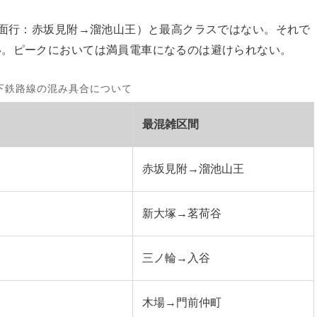
方面行：赤坂見附→溜池山王）と最高クラスではない。それで
い。ピークにおいては満員電車になるのは避けられない。
下鉄路線の混み具合について
最混雑区間
赤坂見附→溜池山王
新大塚→茗荷谷
三ノ輪→入谷
木場→門前仲町