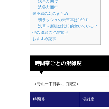
浅草方面行
渋谷方面行
銀座線の朝のまとめ
朝ラッシュの乗車率は160％
浅草～新橋は比較的空いている？
他の路線の混雑状況
おすすめ記事
時間帯ごとの混雑度
＜青山一丁目駅にて調査＞
時間帯
混雑度