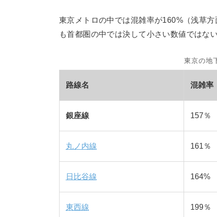
東京メトロの中では混雑率が160%（浅草
も首都圏の中では決して小さい数値ではな
東京の地
路線名
混雑率
銀座線
157％
丸ノ内線
161％
日比谷線
164%
東西線
199％