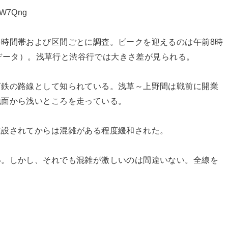
ZW7Qng
時間帯および区間ごとに調査。ピークを迎えるのは午前8時
7年データ）。浅草行と渋谷行では大きさ差が見られる。
下鉄の路線として知られている。浅草～上野間は戦前に開業
地面から浅いところを走っている。
建設されてからは混雑がある程度緩和された。
い。しかし、それでも混雑が激しいのは間違いない。全線を