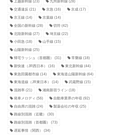
上越新幹線
(23)
九州新幹線
(28)
交通違反
(21)
京急
(16)
京成
(17)
京王線
(14)
京葉線
(14)
全国の新幹線
(28)
切符
(42)
北陸新幹線
(27)
埼京線
(22)
小田急
(18)
山手線
(15)
山陽新幹線
(25)
帰宅ラッシュ（首都圏）
(31)
常磐線
(18)
新快速（JR西日本）
(16)
東北新幹線
(44)
東急田園都市線
(14)
東海道山陽新幹線
(64)
東海道線（JR東日本）
(14)
武蔵野線
(15)
混雑率
(21)
湘南新宿ライン
(18)
発車メロディ
(56)
自動車業界の年収
(92)
自由席の混雑
(24)
製薬会社の年収
(25)
路線別混雑（近畿）
(30)
路線別混雑（首都圏）
(73)
遅延事情（関西）
(34)