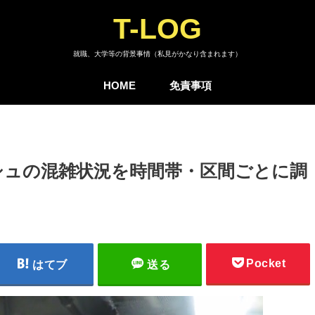
T-LOG
就職、大学等の背景事情（私見がかなり含まれます）
HOME
免責事項
シュの混雑状況を時間帯・区間ごとに調
Pocket
はてブ
送る