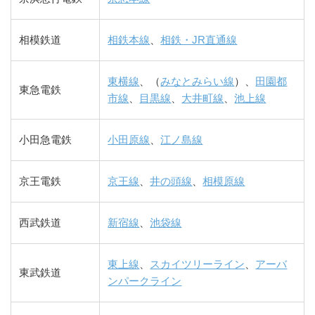
相模鉄道
相鉄本線
、
相鉄・JR直通線
東横線
、（
みなとみらい線
）、
田園都
東急電鉄
市線
、
目黒線
、
大井町線
、
池上線
小田急電鉄
小田原線
、
江ノ島線
京王電鉄
京王線
、
井の頭線
、
相模原線
西武鉄道
新宿線
、
池袋線
東上線
、
スカイツリーライン
、
アーバ
東武鉄道
ンパークライン