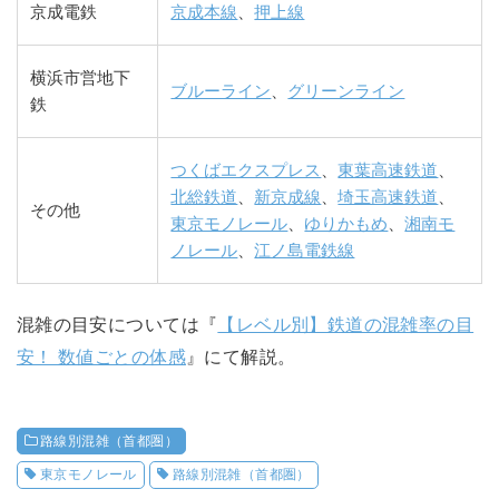
京成電鉄
京成本線
、
押上線
横浜市営地下
ブルーライン
、
グリーンライン
鉄
つくばエクスプレス
、
東葉高速鉄道
、
北総鉄道
、
新京成線
、
埼玉高速鉄道
、
その他
東京モノレール
、
ゆりかもめ
、
湘南モ
ノレール
、
江ノ島電鉄線
混雑の目安については『
【レベル別】鉄道の混雑率の目
安！ 数値ごとの体感
』にて解説。
路線別混雑（首都圏）
東京モノレール
路線別混雑（首都圏）