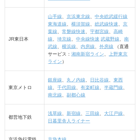
山手線
、
京浜東北線
、
中央総武緩行線
東海道線
、
横須賀線
、
総武線快速
、
京
葉線
、
常磐線快速
、
宇都宮線
、
高崎
JR東日本
線
、
埼京線
、
中央線快速
武蔵野線
、
南
武線
、
横浜線
、
内房線
、
外房線
（直通
サービス：
湘南新宿ライン
、
上野東京
ライン
）
銀座線
、
丸ノ内線
、
日比谷線
、
東西
東京メトロ
線
、
千代田線
、
有楽町線
、
半蔵門線
、
南北線
、
副都心線
浅草線
、
新宿線
、
三田線
、
大江戸線
、
都営地下鉄
日暮里舎人ライナー
京浜急行電鉄
京急本線