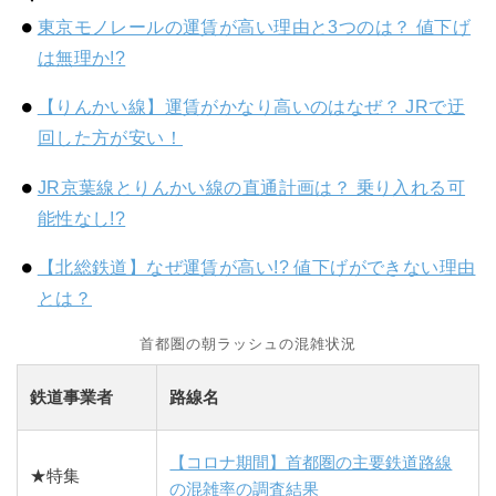
東京モノレールの運賃が高い理由と3つのは？ 値下げ
は無理か!?
【りんかい線】運賃がかなり高いのはなぜ？ JRで迂
回した方が安い！
JR京葉線とりんかい線の直通計画は？ 乗り入れる可
能性なし!?
【北総鉄道】なぜ運賃が高い!? 値下げができない理由
とは？
首都圏の朝ラッシュの混雑状況
鉄道事業者
路線名
【コロナ期間】首都圏の主要鉄道路線
★特集
の混雑率の調査結果