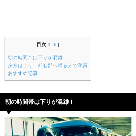
目次
[
hide
]
朝の時間帯は下りが混雑！
夕方は上り、都心部へ帰る人で満員
おすすめ記事
朝の時間帯は下りが混雑！