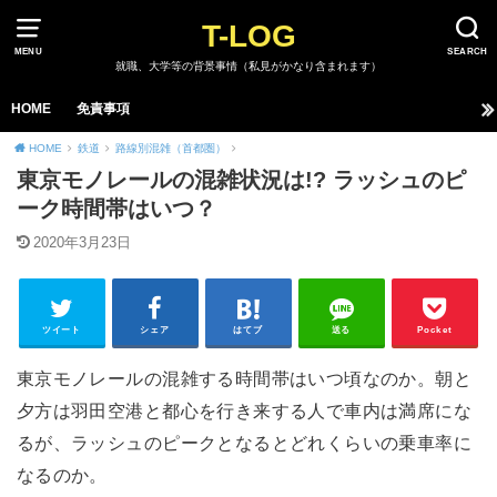
T-LOG
MENU
SEARCH
就職、大学等の背景事情（私見がかなり含まれます）
HOME
免責事項
HOME
鉄道
路線別混雑（首都圏）
東京モノレールの混雑状況は!? ラッシュのピ
ーク時間帯はいつ？
2020年3月23日
ツイート
シェア
はてブ
送る
Pocket
東京モノレールの混雑する時間帯はいつ頃なのか。朝と
夕方は羽田空港と都心を行き来する人で車内は満席にな
るが、ラッシュのピークとなるとどれくらいの乗車率に
なるのか。