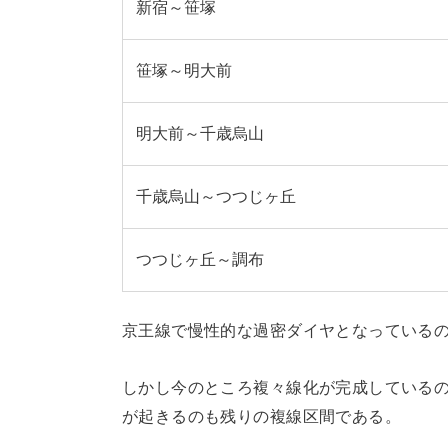
新宿～笹塚
笹塚～明大前
明大前～千歳烏山
千歳烏山～つつじヶ丘
つつじヶ丘～調布
京王線で慢性的な過密ダイヤとなっている
しかし今のところ複々線化が完成している
が起きるのも残りの複線区間である。