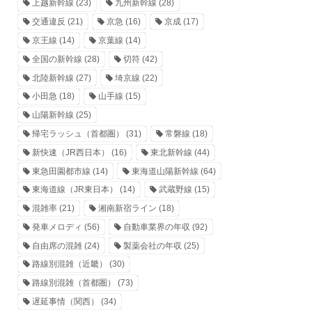
上越新幹線
(23)
九州新幹線
(28)
交通違反
(21)
京急
(16)
京成
(17)
京王線
(14)
京葉線
(14)
全国の新幹線
(28)
切符
(42)
北陸新幹線
(27)
埼京線
(22)
小田急
(18)
山手線
(15)
山陽新幹線
(25)
帰宅ラッシュ（首都圏）
(31)
常磐線
(18)
新快速（JR西日本）
(16)
東北新幹線
(44)
東急田園都市線
(14)
東海道山陽新幹線
(64)
東海道線（JR東日本）
(14)
武蔵野線
(15)
混雑率
(21)
湘南新宿ライン
(18)
発車メロディ
(56)
自動車業界の年収
(92)
自由席の混雑
(24)
製薬会社の年収
(25)
路線別混雑（近畿）
(30)
路線別混雑（首都圏）
(73)
遅延事情（関西）
(34)