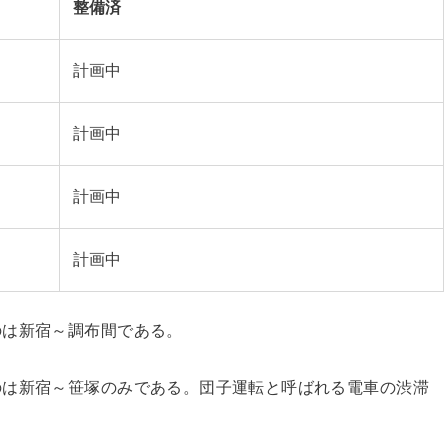
整備済
計画中
計画中
計画中
計画中
のは新宿～調布間である。
のは新宿～笹塚のみである。団子運転と呼ばれる電車の渋滞