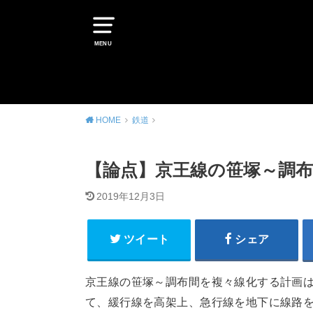
MENU
HOME
鉄道
【論点】京王線の笹塚～調布
2019年12月3日
ツイート
シェア
京王線の笹塚～調布間を複々線化する計画
て、緩行線を高架上、急行線を地下に線路