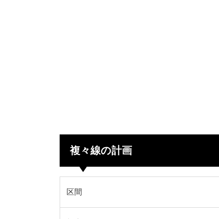
複々線の計画
区間