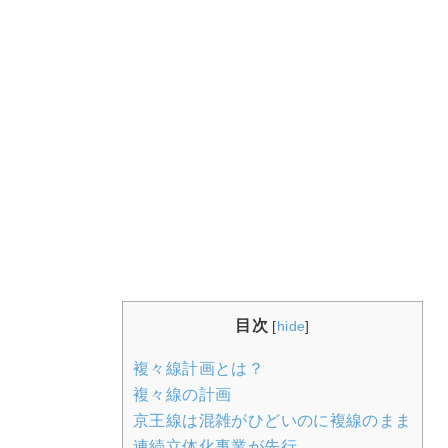
目次
[
hide
]
複々線計画とは？
複々線の計画
京王線は混雑がひどいのに複線のまま
連続立体化事業が先行