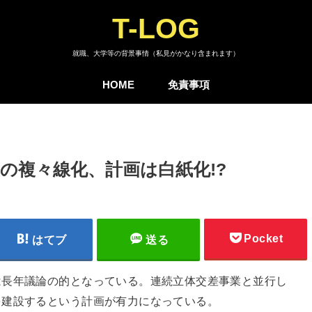
T-LOG
就職、大学等の背景事情（私見がかなり含まれます）
HOME
免責事項
の複々線化、計画は白紙化!?
Pocket
はてブ
送る
は長年議論の的となっている。連続立体交差事業と並行し
を建設するという計画が有力になっている。