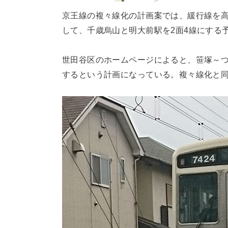
京王線の複々線化の計画案では、緩行線を
して、千歳烏山と明大前駅を2面4線にする
世田谷区のホームページによると、笹塚～
するという計画になっている。複々線化と