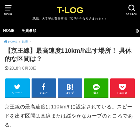
T-LOG
MENU
SEARCH
就職、大学等の背景事情（私見がかなり含まれます）
HOME
免責事項
HOME
鉄道
【京王線】最高速度110km/h出す場所！ 具体
的な区間は？
2018年6月30日
ツイート
シェア
はてブ
送る
Pocket
京王線の最高速度は110km/hに設定されている。スピー
ドを出す区間は直線または緩やかなカーブのところであ
る。