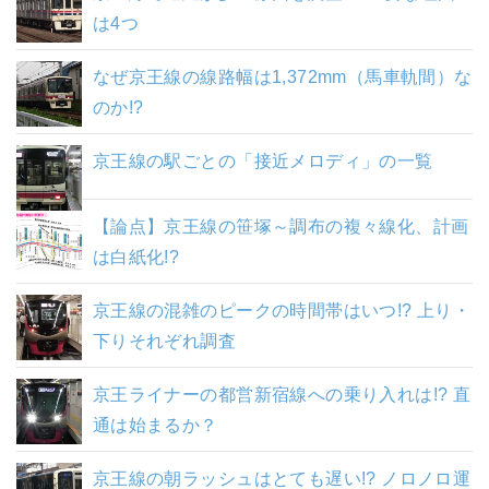
は4つ
なぜ京王線の線路幅は1,372mm（馬車軌間）な
のか!?
京王線の駅ごとの「接近メロディ」の一覧
【論点】京王線の笹塚～調布の複々線化、計画
は白紙化!?
京王線の混雑のピークの時間帯はいつ!? 上り・
下りそれぞれ調査
京王ライナーの都営新宿線への乗り入れは!? 直
通は始まるか？
京王線の朝ラッシュはとても遅い!? ノロノロ運