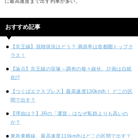
に最高速度まで出す列車が多い。
おすすめ記事
【京王線】混雑状況はどう？ 満員率は首都圏トップク
ラス！
【論点】京王線の笹塚～調布の複々線化、計画は白紙
化!?
【つくばエクスプレス】最高速度130km/h！ どこの区
間で出す？
【理由は？】JRの「運賃」はなぜ私鉄よりも高いの
か？
東急東横線、最高速度110km/hはどこの区間で出す？