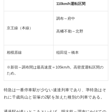
110km/h運転区間
調布～府中
京王線（本線）
高幡不動～北野
相模原線
稲田堤～橋本
※新宿～調布間は最高速度＝105km/h。高密度運転区間の
ため。
特急は一番停車駅が少ない速達列車であり、準特急はそ
れに千歳烏山と笹塚の2駅を加えた種別の列車である。
通過駅が多いところといえば、明大前～調布にかけての